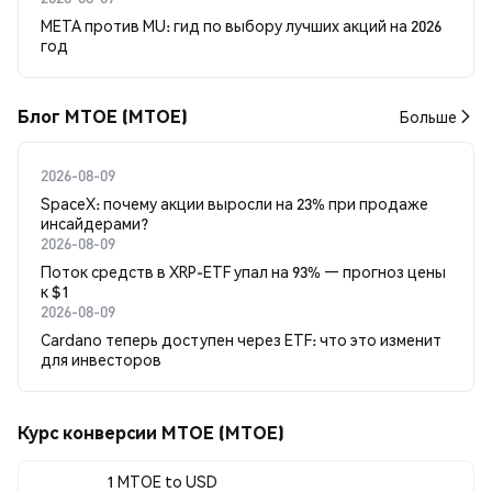
META против MU: гид по выбору лучших акций на 2026
год
Блог MTOE (MTOE)
Больше
2026-08-09
SpaceX: почему акции выросли на 23% при продаже
инсайдерами?
2026-08-09
Поток средств в XRP-ETF упал на 93% — прогноз цены
к $1
2026-08-09
Cardano теперь доступен через ETF: что это изменит
для инвесторов
Курс конверсии MTOE (MTOE)
1 MTOE to USD