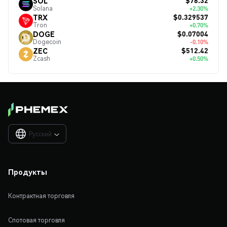
$76.32
SOL
Solana
+2.30%
$0.329537
TRX
Tron
+0.70%
$0.07004
DOGE
Dogecoin
-0.10%
$512.42
ZEC
Zcash
+0.50%
Русский

Продукты
Контрактная торговля
Спотовая торговля