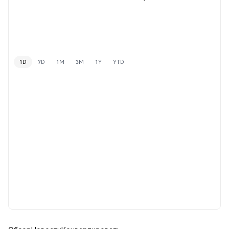
1D
7D
1M
3M
1Y
YTD