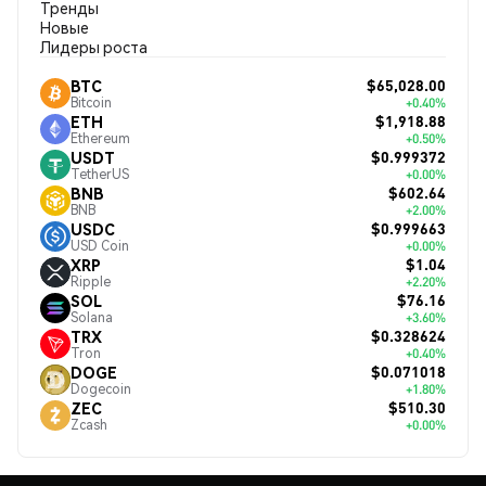
Тренды
Новые
Лидеры роста
$65,028.00
BTC
Bitcoin
+0.40%
$1,918.88
ETH
Ethereum
+0.50%
$0.999372
USDT
TetherUS
+0.00%
$602.64
BNB
BNB
+2.00%
$0.999663
USDC
USD Coin
+0.00%
$1.04
XRP
Ripple
+2.20%
$76.16
SOL
Solana
+3.60%
$0.328624
TRX
Tron
+0.40%
$0.071018
DOGE
Dogecoin
+1.80%
$510.30
ZEC
Zcash
+0.00%