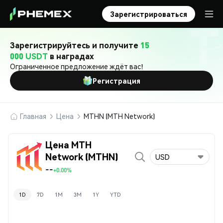
Зарегистрироваться
Зарегистрируйтесь и получите
15
000 USDT
в наградах
Ограниченное предложение ждёт вас!
Регистрация
Главная
Цена
MTHN (MTH Network)
Цена MTH
Network (MTHN)
USD
--
+0.00%
1D
7D
1M
3M
1Y
YTD