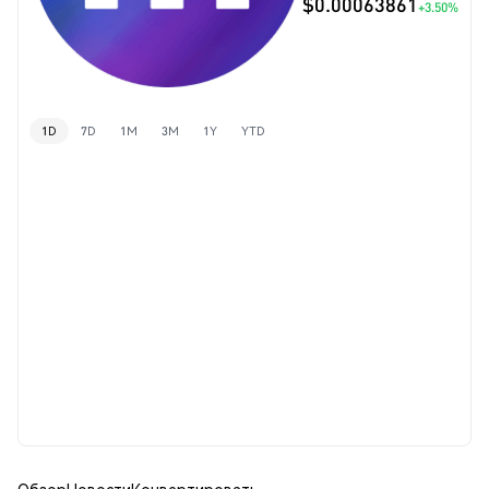
$0.00063861
+3.50%
1D
7D
1M
3M
1Y
YTD