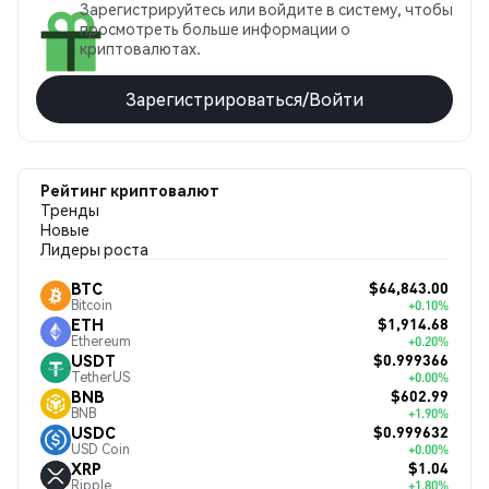
Зарегистрируйтесь или войдите в систему, чтобы
просмотреть больше информации о
криптовалютах.
Зарегистрироваться/Войти
Рейтинг криптовалют
Тренды
Новые
Лидеры роста
$64,843.00
BTC
Bitcoin
+0.10%
$1,914.68
ETH
Ethereum
+0.20%
$0.999366
USDT
TetherUS
+0.00%
$602.99
BNB
BNB
+1.90%
$0.999632
USDC
USD Coin
+0.00%
$1.04
XRP
Ripple
+1.80%