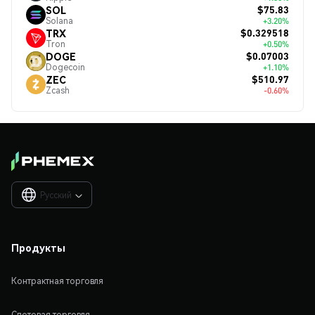
$75.83
SOL
Solana
+3.20%
$0.329518
TRX
Tron
+0.50%
$0.07003
DOGE
Dogecoin
+1.10%
$510.97
ZEC
Zcash
-0.60%
Русский

Продукты
Контрактная торговля
Спотовая торговля