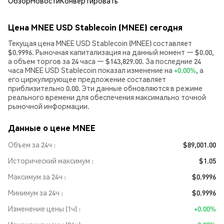
Обзор
Новости
Конвертировать
Цена MNEE USD Stablecoin (MNEE) сегодня
Текущая цена MNEE USD Stablecoin (MNEE) составляет
$0.9996. Рыночная капитализация на данный момент — $0.00,
а объем торгов за 24 часа — $143,829.00. За последние 24
часа MNEE USD Stablecoin показал изменение на
+0.00%
, а
его циркулирующее предложение составляет
приблизительно 0.00. Эти данные обновляются в режиме
реального времени для обеспечения максимально точной
рыночной информации.
Данные о цене MNEE
Объем за 24ч
$89,001.00
Исторический максимум
$1.05
Максимум за 24ч
$0.9996
Минимум за 24ч
$0.9996
Изменение цены (1ч)
+0.00%