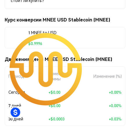
стоит ли купить?
Курс конверсии MNEE USD Stablecoin (MNEE)
1 MNEE to USD
$0.9996
Движения цены MNEE USD Stablecoin (MNEE)
Изменение
Период
Изменение (%)
суммы
Сегодня
+
$0.00
+0.00%
7 дней
+
$0.00
+0.00%
30 дней
+
$0.0003
+0.03%