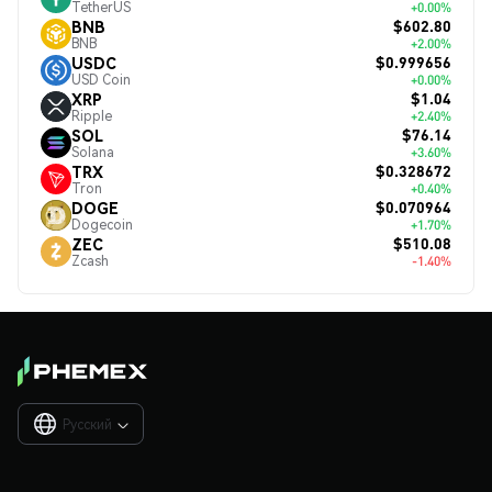
TetherUS
+0.00%
$602.80
BNB
BNB
+2.00%
$0.999656
USDC
USD Coin
+0.00%
$1.04
XRP
Ripple
+2.40%
$76.14
SOL
Solana
+3.60%
$0.328672
TRX
Tron
+0.40%
$0.070964
DOGE
Dogecoin
+1.70%
$510.08
ZEC
Zcash
-1.40%
Русский
