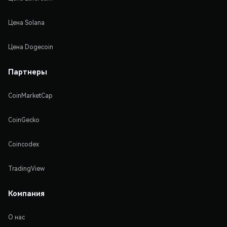
Цена Solana
Цена Dogecoin
Партнеры
CoinMarketCap
CoinGecko
Coincodex
TradingView
Компания
О нас