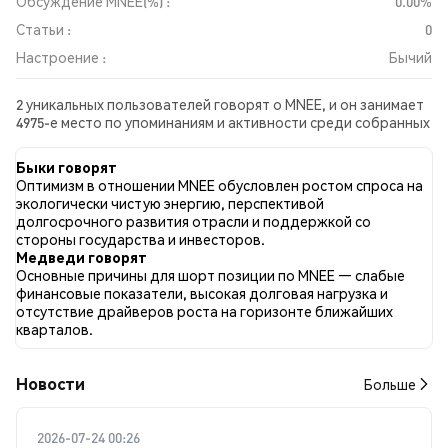
Обсуждение MNEE(%) :
0.00%
Статьи :
0
Настроение :
Бычий
2 уникальных пользователей говорят о MNEE, и он занимает
4975-е место по упоминаниям и активности среди собранных
постов. За последние 24 часа настроение в отношении MNEE
во всех социальных сетях было Бычий. Всего было
Быки говорят
опубликовано 0 новостных статей о MNEE. В Twitter 0.00%
Оптимизм в отношении MNEE обусловлен ростом спроса на
твитов имели бычий настрой по сравнению с 0.00% твитов с
экологически чистую энергию, перспективой
медвежьим настроем по MNEE. 100.00% твитов были
долгосрочного развития отрасли и поддержкой со
нейтральными по отношению к MNEE. Эти данные основаны
стороны государства и инвесторов.
на 1 твитах.
Медведи говорят
Основные причины для шорт позиции по MNEE — слабые
финансовые показатели, высокая долговая нагрузка и
отсутствие драйверов роста на горизонте ближайших
кварталов.
Новости
Больше
2026-07-24 00:26