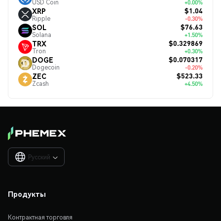
USD Coin
+0.00%
$1.04
XRP
Ripple
-0.30%
$76.63
SOL
Solana
+1.50%
$0.329869
TRX
Tron
+0.30%
$0.070317
DOGE
Dogecoin
-0.20%
$523.33
ZEC
Zcash
+4.50%
Русский

Продукты
Контрактная торговля