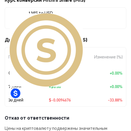
1 MIS to USD
$0.018475
Движения цены Mithril Share (MIS)
Изменение
Период
Изменение (%)
суммы
Сегодня
+
$0.00
+0.00%
7 дней
+
$0.00
+0.00%
30 дней
$-0.0094676
-33.88%
Отказ от ответственности
Цены на криптовалюту подвержены значительным