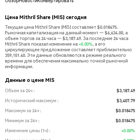
Обзор
Новости
Конвертировать
Цена Mithril Share (MIS) сегодня
Текущая цена Mithril Share (MIS) составляет $0.018475.
Рыночная капитализация на данный момент — $6,634.00, а
объем торгов за 24 часа — $3,187.49. За последние 24 часа
Mithril Share показал изменение на
+0.00%
, а его
циркулирующее предложение составляет приблизительно
359,101.40. Эти данные обновляются в режиме реального
времени для обеспечения максимально точной рыночной
информации.
Данные о цене MIS
Объем за 24ч
$3,187.49
Исторический максимум
$3,407.79
Максимум за 24ч
$0.018475
Минимум за 24ч
$0.018475
Изменение цены (1ч)
+0.00%