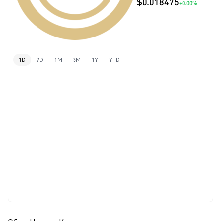
$0.018475
+0.00%
1D
7D
1M
3M
1Y
YTD