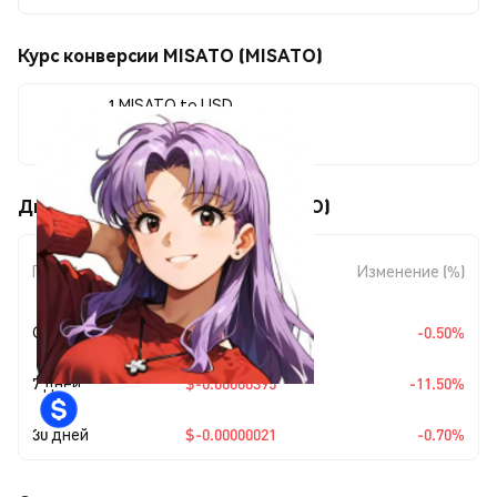
Курс конверсии MISATO (MISATO)
1 MISATO to USD
$0.00003042
Движения цены MISATO (MISATO)
Изменение
Период
Изменение (%)
суммы
Сегодня
$-0.00000015
-0.50%
7 дней
$-0.00000395
-11.50%
30 дней
$-0.00000021
-0.70%