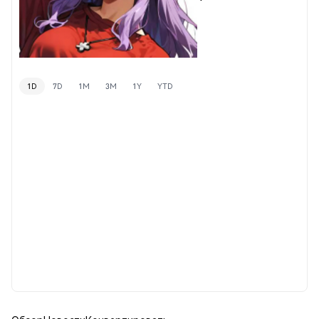
1D
7D
1M
3M
1Y
YTD