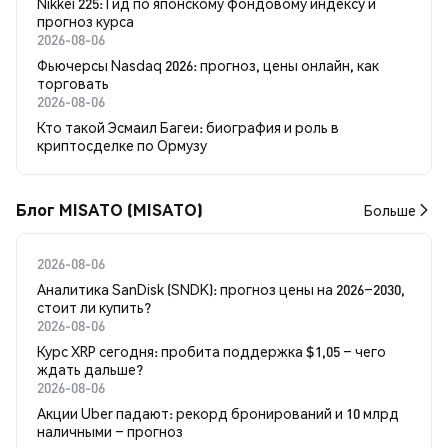
Nikkei 225: Гид по японскому фондовому индексу и
прогноз курса
2026-08-06
Фьючерсы Nasdaq 2026: прогноз, цены онлайн, как
торговать
2026-08-06
Кто такой Эсмаил Багеи: биография и роль в
криптосделке по Ормузу
Блог MISATO (MISATO)
Больше
2026-08-06
Аналитика SanDisk (SNDK): прогноз цены на 2026–2030,
стоит ли купить?
2026-08-06
Курс XRP сегодня: пробита поддержка $1,05 – чего
ждать дальше?
2026-08-06
Акции Uber падают: рекорд бронирований и 10 млрд
наличными – прогноз