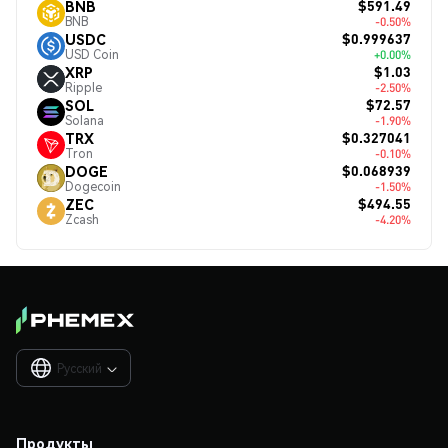
$591.49
BNB
BNB
-0.50%
$0.999637
USDC
USD Coin
+0.00%
$1.03
XRP
Ripple
-2.50%
$72.57
SOL
Solana
-1.90%
$0.327041
TRX
Tron
-0.10%
$0.068939
DOGE
Dogecoin
-1.50%
$494.55
ZEC
Zcash
-4.20%
Русский

Продукты