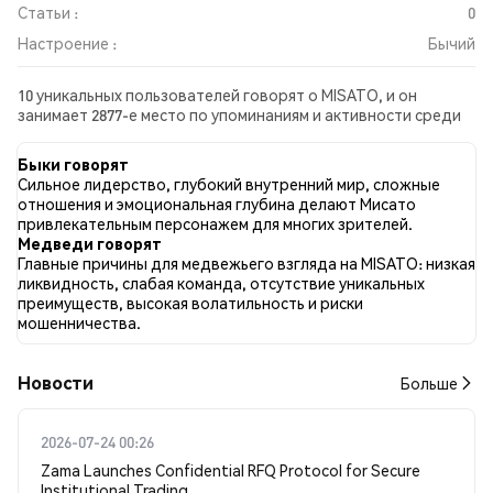
Статьи :
0
Настроение :
Бычий
10 уникальных пользователей говорят о MISATO, и он
занимает 2877-е место по упоминаниям и активности среди
собранных постов. За последние 24 часа настроение в
отношении MISATO во всех социальных сетях было Бычий.
Быки говорят
Всего было опубликовано 0 новостных статей о MISATO. В
Сильное лидерство, глубокий внутренний мир, сложные
Twitter 8.33% твитов имели бычий настрой по сравнению с
отношения и эмоциональная глубина делают Мисато
0.00% твитов с медвежьим настроем по MISATO. 91.67%
привлекательным персонажем для многих зрителей.
твитов были нейтральными по отношению к MISATO. Эти
Медведи говорят
данные основаны на 12 твитах.
Главные причины для медвежьего взгляда на MISATO: низкая
ликвидность, слабая команда, отсутствие уникальных
преимуществ, высокая волатильность и риски
мошенничества.
Новости
Больше
2026-07-24 00:26
Zama Launches Confidential RFQ Protocol for Secure
Institutional Trading