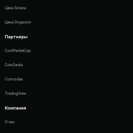
Цена Solana
Цена Dogecoin
Партнеры
CoinMarketCap
CoinGecko
Coincodex
TradingView
Компания
О нас