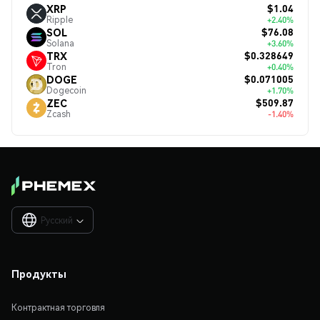
$1.04
XRP
Ripple
+2.40%
$76.08
SOL
Solana
+3.60%
$0.328649
TRX
Tron
+0.40%
$0.071005
DOGE
Dogecoin
+1.70%
$509.87
ZEC
Zcash
-1.40%
Русский

Продукты
Контрактная торговля