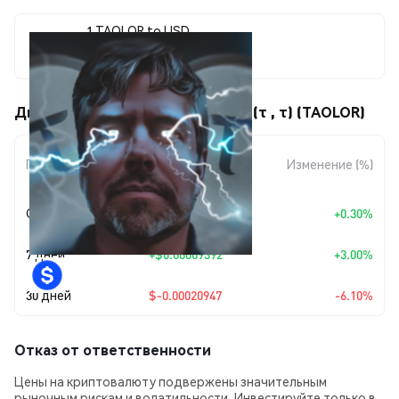
1 TAOLOR to USD
$0.00322444
Движения цены Michael Taolor ⚡️ (τ , τ) (TAOLOR)
Изменение
Период
Изменение (%)
суммы
Сегодня
+
$0.00000964
+0.30%
7 дней
+
$0.00009392
+3.00%
30 дней
$-0.00020947
-6.10%
Отказ от ответственности
Цены на криптовалюту подвержены значительным
рыночным рискам и волатильности. Инвестируйте только в