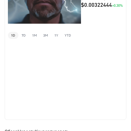
$0.00322444
+0.30%
1D
7D
1M
3M
1Y
YTD