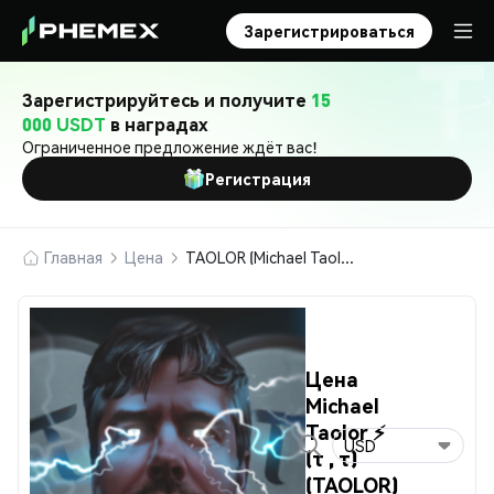
Зарегистрироваться
Зарегистрируйтесь и получите
15
000 USDT
в наградах
Ограниченное предложение ждёт вас!
Регистрация
Главная
Цена
TAOLOR (Michael Taolor ⚡️ (τ , τ))
Цена
Michael
Taolor ⚡️
USD
(τ , τ)
(TAOLOR)