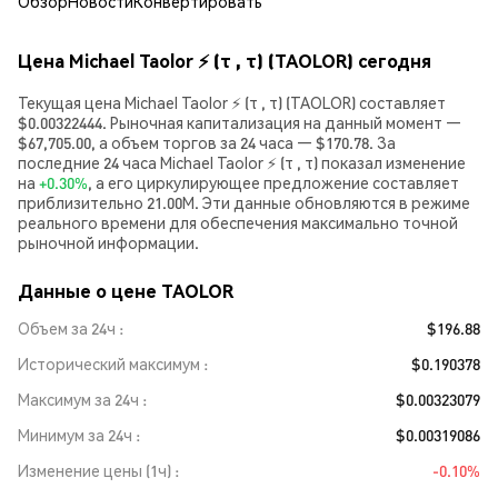
Обзор
Новости
Конвертировать
Цена Michael Taolor ⚡️ (τ , τ) (TAOLOR) сегодня
Текущая цена Michael Taolor ⚡️ (τ , τ) (TAOLOR) составляет
$0.00322444. Рыночная капитализация на данный момент —
$67,705.00, а объем торгов за 24 часа — $170.78. За
последние 24 часа Michael Taolor ⚡️ (τ , τ) показал изменение
на
+0.30%
, а его циркулирующее предложение составляет
приблизительно 21.00M. Эти данные обновляются в режиме
реального времени для обеспечения максимально точной
рыночной информации.
Данные о цене TAOLOR
Объем за 24ч
$196.88
Исторический максимум
$0.190378
Максимум за 24ч
$0.00323079
Минимум за 24ч
$0.00319086
Изменение цены (1ч)
-0.10%