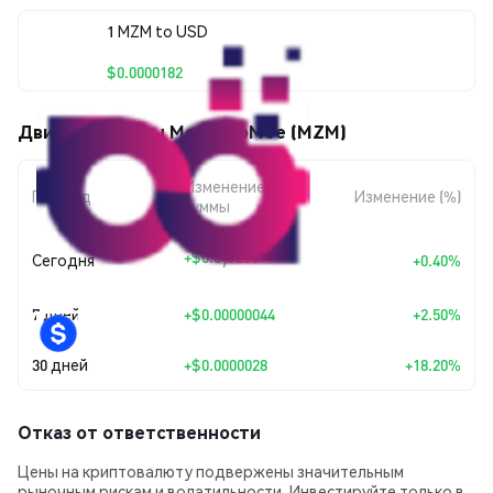
1 MZM to USD
$0.0000182
Движения цены MetaZooMee (MZM)
Изменение
Период
Изменение (%)
суммы
+
$0.0
7250
Сегодня
+0.40%
7
7 дней
+
$0.00000044
+2.50%
30 дней
+
$0.0000028
+18.20%
Отказ от ответственности
Цены на криптовалюту подвержены значительным
рыночным рискам и волатильности. Инвестируйте только в