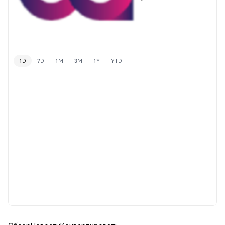
1D
7D
1M
3M
1Y
YTD