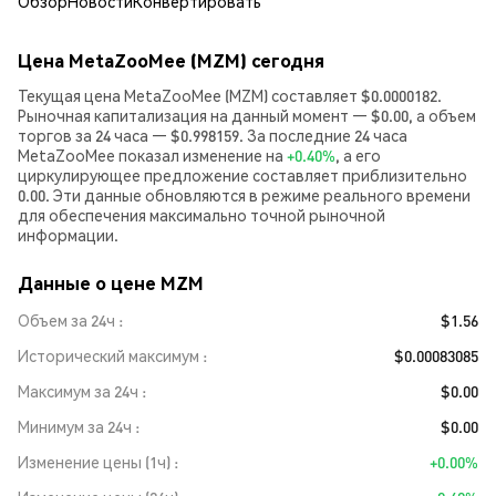
Обзор
Новости
Конвертировать
Цена MetaZooMee (MZM) сегодня
Текущая цена MetaZooMee (MZM) составляет $0.0000182.
Рыночная капитализация на данный момент — $0.00, а объем
торгов за 24 часа — $0.998159. За последние 24 часа
MetaZooMee показал изменение на
+0.40%
, а его
циркулирующее предложение составляет приблизительно
0.00. Эти данные обновляются в режиме реального времени
для обеспечения максимально точной рыночной
информации.
Данные о цене MZM
Объем за 24ч
$1.56
Исторический максимум
$0.00083085
Максимум за 24ч
$0.00
Минимум за 24ч
$0.00
Изменение цены (1ч)
+0.00%