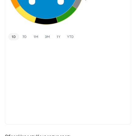
1D
7D
1M
3M
1Y
YTD