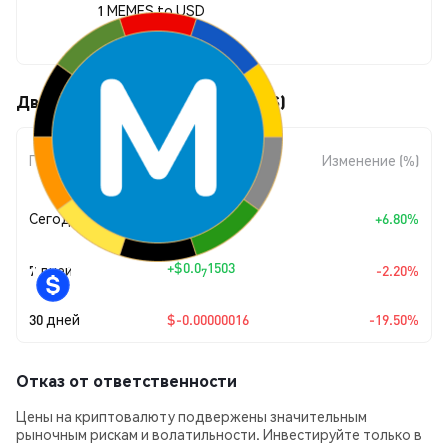
1 MEMES to USD
$0.00000067
Движения цены MEMES (MEMES)
Изменение
Период
Изменение (%)
суммы
+
$0.0
4254
Сегодня
+6.80%
7
+
$0.0
1503
7 дней
-2.20%
7
30 дней
$-0.00000016
-19.50%
Отказ от ответственности
Цены на криптовалюту подвержены значительным
рыночным рискам и волатильности. Инвестируйте только в