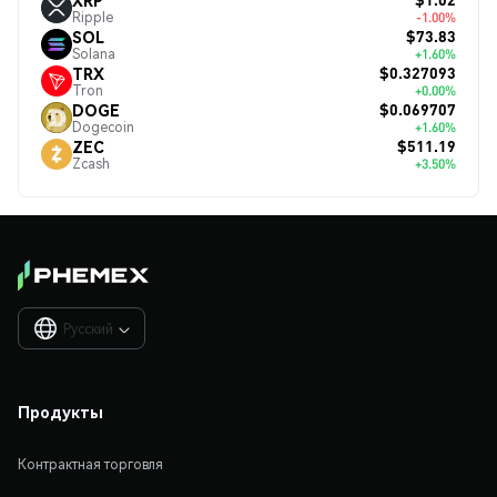
Ripple
-1.00%
$73.83
SOL
Solana
+1.60%
$0.327093
TRX
Tron
+0.00%
$0.069707
DOGE
Dogecoin
+1.60%
$511.19
ZEC
Zcash
+3.50%
Русский

Продукты
Контрактная торговля