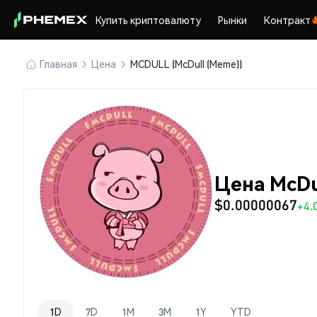
Купить криптовалюту
Рынки
Контракт
Главная
Цена
MCDULL (McDull (Meme))
Цена McDu
$0.00000067
+4.
1D
7D
1M
3M
1Y
YTD