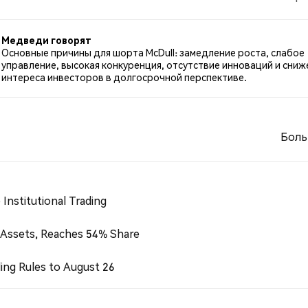
по MCDULL. NaN% твитов были нейтральными по отнош
Медведи говорят
Основные причины для шорта McDull: замедление роста, слабое
управление, высокая конкуренция, отсутствие инноваций и сниж
интереса инвесторов в долгосрочной перспективе.
Боль
Institutional Trading
 Assets, Reaches 54% Share
ing Rules to August 26