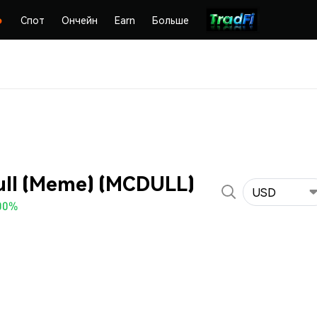
Спот
Ончейн
Earn
Больше
ll (Meme) (MCDULL)
USD
00%