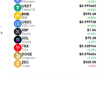
Ethereum
+0.00%
$0.999483
USDT
TetherUS
+0.00%
$595.68
BNB
BNB
+0.80%
$0.999728
USDC
USD Coin
+0.00%
—
$1.04
XRP
 а
Ripple
+0.60%
$75.38
SOL
Solana
+2.40%
$0.328766
TRX
Tron
+0.20%
$0.070404
DOGE
Dogecoin
+1.10%
$500.50
ZEC
Zcash
-2.40%