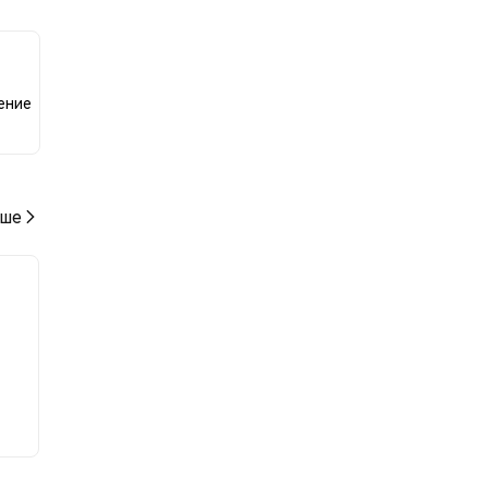
ению
ение
ше