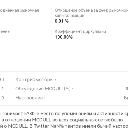
однённая рыночная
Отношение объема за 24ч к рыночно
капитализации
0.01 %
ение
Коэффициент циркуляции
100.00%
80
Контрибьюторы :
1
Обсуждение MCDULL(%) :
0
Настроение :
Б
н занимает 5780-е место по упоминаниям и активности 
е в отношении MCDULL во всех социальных сетях было
й о MCDULL. В Twitter NaN% твитов имели бычий настр