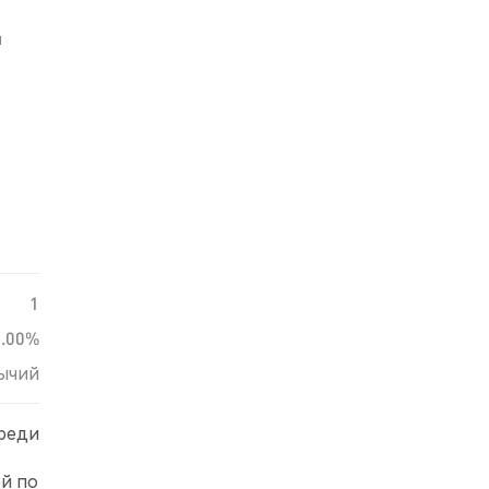
й
1
0.00%
ычий
среди
ой по