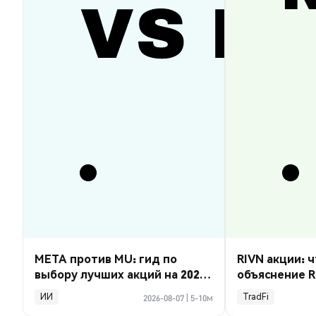
META против MU: гид по
RIVN акции: ч
выбору лучших акций на 2026
объяснение R
год
ИИ
TradFi
2026-08-07
|
5-10м