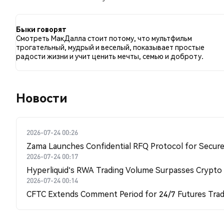
сравнению с NaN% твитов с медвежьим настроем 
к MCDULL. Эти данные основаны на 0 твитах.
Быки говорят
Смотреть МакДалла стоит потому, что мультфильм
трогательный, мудрый и веселый, показывает простые
радости жизни и учит ценить мечты, семью и доброту.
Новости
2026-07-24 00:26
Zama Launches Confidential RFQ Protocol for Secure 
2026-07-24 00:17
Hyperliquid's RWA Trading Volume Surpasses Crypto
2026-07-24 00:14
CFTC Extends Comment Period for 24/7 Futures Trad