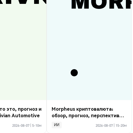
то это, прогноз и
Morpheus криптовалюта:
ivian Automotive
обзор, прогноз, перспективы
2026
ИИ
2026-08-07
|
5-10м
2026-08-07
|
15-20м