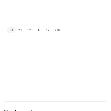
1D
7D
1M
3M
1Y
YTD