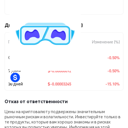
$0.00018246
Движения цены MaziMatic (MAZI)
Изменение
Период
Изменение (%)
суммы
Сегодня
$-0.00000092
-0.50%
7 дней
$-0.00000092
-0.50%
30 дней
$-0.00003245
-15.10%
Отказ от ответственности
Цены на криптовалюту подвержены значительным
рыночным рискам и волатильности. Инвестируйте только в
те продукты, которые вам хорошо знакомы и в рисках
которых вы полностью уверены. Информация на этой