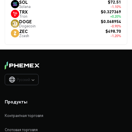
$72.51
SOL
Solana
-1.10%
$0.327369
TRX
Tron
+0.20%
$0.068954
DOGE
Dogecoin
-0.90%
$498.70
ZEC
Zcash
-1.20%
Русский

Продукты
Контрактная торговля
Спотовая торговля