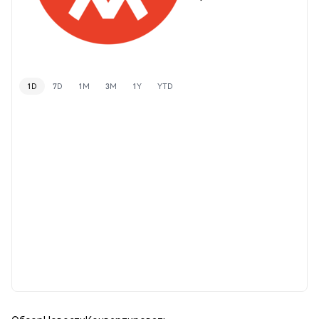
1D
7D
1M
3M
1Y
YTD