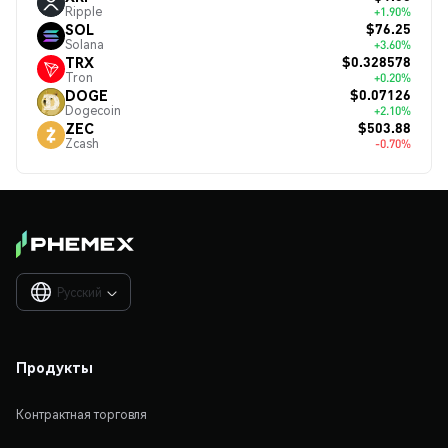
Ripple
+1.90%
$76.25
SOL
Solana
+3.60%
$0.328578
TRX
Tron
+0.20%
$0.07126
DOGE
Dogecoin
+2.10%
$503.88
ZEC
Zcash
-0.70%
Русский

Продукты
Контрактная торговля