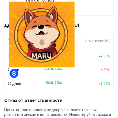
1 $MARU to USD
$0.00000096
Движения цены Marutaro ($MARU)
Изменение
Период
Изменение (%)
суммы
+
$0.0
1877
Сегодня
+2.00%
7
+
$0.0
6986
7 дней
-6.80%
7
+
$0.0
7906
30 дней
+9.00%
7
Отказ от ответственности
Цены на криптовалюту подвержены значительным
рыночным рискам и волатильности. Инвестируйте только в