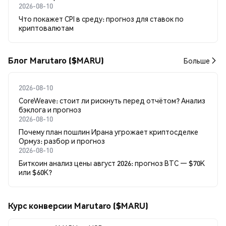
2026-08-10
Что покажет CPI в среду: прогноз для ставок по
криптовалютам
Блог Marutaro ($MARU)
Больше
2026-08-10
CoreWeave: стоит ли рискнуть перед отчётом? Анализ
бэклога и прогноз
2026-08-10
Почему план пошлин Ирана угрожает криптосделке
Ормуз: разбор и прогноз
2026-08-10
Биткоин анализ цены август 2026: прогноз BTC — $70K
или $60K?
Курс конверсии Marutaro ($MARU)