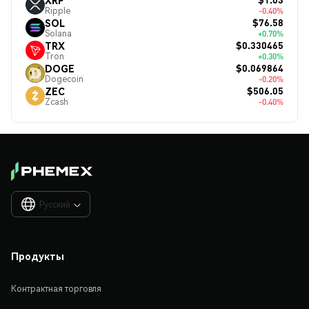
Ripple
-0.40%
$76.58
SOL
Solana
+0.70%
$0.330465
TRX
Tron
+0.30%
$0.069864
DOGE
Dogecoin
-0.20%
$506.05
ZEC
Zcash
-0.40%
Русский

Продукты
Контрактная торговля