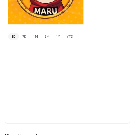
1D
7D
1M
3M
1Y
YTD