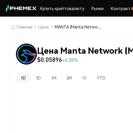
Купить криптовалюту
Рынки
Контракт
Главная
Цена
MANTA (Manta Network)
Цена Manta Network (
$0.05896
+4.20%
1D
7D
1M
3M
1Y
YTD