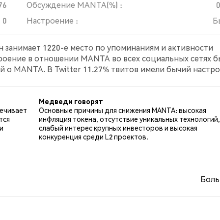
76
Обсуждение MANTA(%) :
0
Настроение :
Б
н занимает 1220-е место по упоминаниям и активности
троение в отношении MANTA во всех социальных сетях 
й о MANTA. В Twitter 11.27% твитов имели бычий настро
по MANTA. 83.10% твитов были нейтральными по отноше
Медведи говорят
печивает
Основные причины для снижения MANTA: высокая
тся
инфляция токена, отсутствие уникальных технологий,
и
слабый интерес крупных инвесторов и высокая
конкуренция среди L2 проектов.
Боль