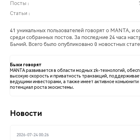
Посты :
Статьи :
41 уникальных пользователей говорят о MANTA, и о
среди собранных постов. За последние 24 часа нас
Бычий. Всего было опубликовано 0 новостных стате
сравнению с 5.63% твитов с медвежьим настроем 
к MANTA. Эти данные основаны на 71 твитах.
Быки говорят
MANTA развивается в области модных zk-технологий, обес
высокую скорость и приватность транзакций, поддерживае
ведущими инвесторами, а также имеет активное комьюнити 
потенциал роста экосистемы.
Новости
2026-07-24 00:26