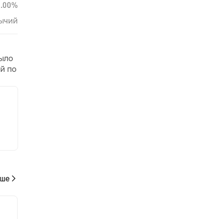
0.00%
ычий
было
й по
нию
ше