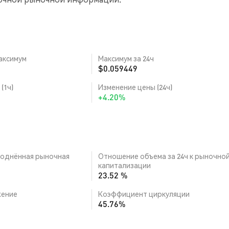
аксимум
Максимум за 24ч
$0.059449
(1ч)
Изменение цены (24ч)
+4.20%
однённая рыночная
Отношение объема за 24ч к рыночно
капитализации
23.52 %
ение
Коэффициент циркуляции
45.76%