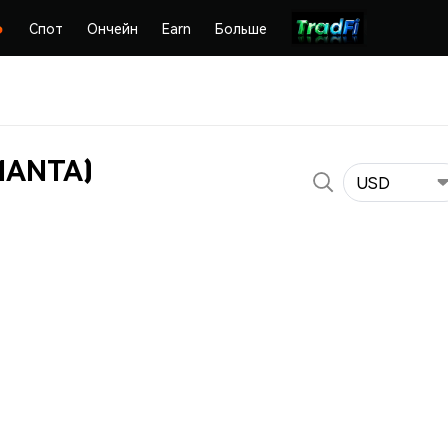
Спот
Ончейн
Earn
Больше
MANTA)
USD