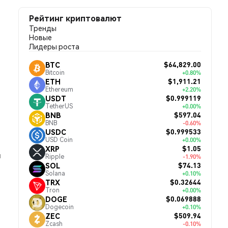
Рейтинг криптовалют
Тренды
Новые
Лидеры роста
$64,829.00
BTC
Bitcoin
+0.80%
$1,911.21
ETH
Ethereum
+2.20%
$0.999119
USDT
TetherUS
+0.00%
$597.04
BNB
BNB
-0.60%
$0.999533
USDC
USD Coin
+0.00%
$1.05
XRP
й
Ripple
-1.90%
$74.13
SOL
Solana
+0.10%
$0.32644
TRX
Tron
+0.00%
$0.069888
DOGE
Dogecoin
+0.10%
$509.94
ZEC
Zcash
-0.10%