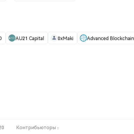
O
AU21 Capital
0xMaki
Advanced Blockchain
20
Контрибьюторы :