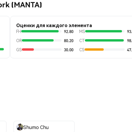
ork (MANTA)
Оценки для каждого элемента
FH
92.80
MS
93
OR
80.20
CT
98
GS
30.00
CS
47
Shumo Chu