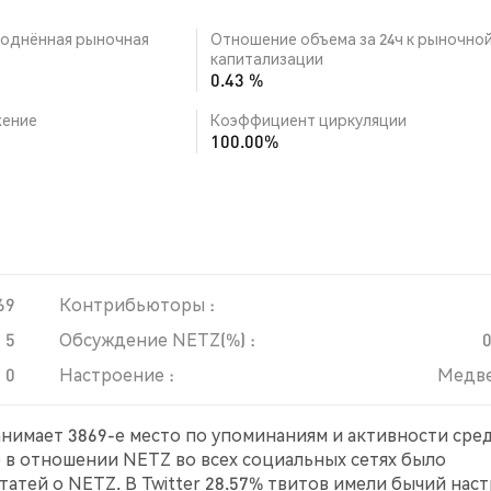
однённая рыночная
Отношение объема за 24ч к рыночно
капитализации
0.43 %
ение
Коэффициент циркуляции
100.00%
69
Контрибьюторы :
5
Обсуждение NETZ(%) :
0
Настроение :
Медв
занимает 3869-е место по упоминаниям и активности сре
е в отношении NETZ во всех социальных сетях было
атей о NETZ. В Twitter 28.57% твитов имели бычий нас