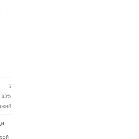
й
5
0.00%
ежий
ди
трой