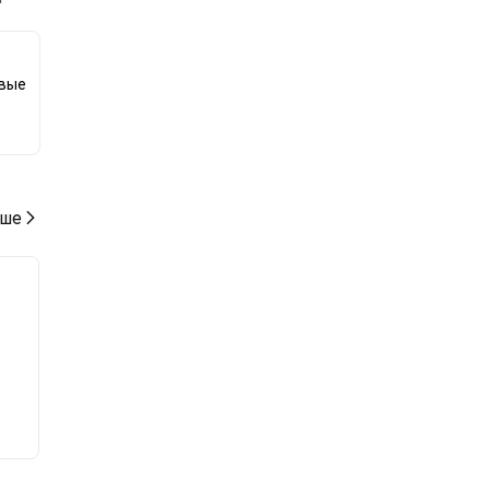
ению
овые
ше