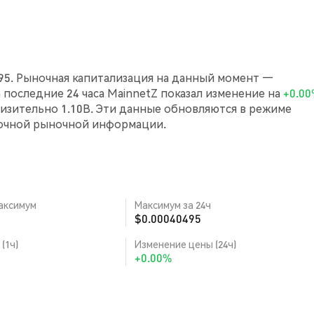
495. Рыночная капитализация на данный момент —
 За последние 24 часа MainnetZ показал изменение на
+0.0
зительно 1.10B. Эти данные обновляются в режиме
точной рыночной информации.
аксимум
Максимум за 24ч
$0.00040495
(1ч)
Изменение цены (24ч)
+0.00%