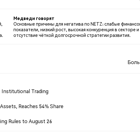
ем по NETZ. 0.00% твитов были нейтральными по отнош
Медведи говорят
й,
Основные причины для негатива по NETZ: слабые финанс
показатели, низкий рост, высокая конкуренция в секторе и
а.
отсутствие чёткой долгосрочной стратегии развития.
Боль
Institutional Trading
 Assets, Reaches 54% Share
ing Rules to August 26