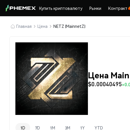
Купить криптовалюту
Рынки
Контракт
Главная
Цена
NETZ (MainnetZ)
Цена Main
$0.00040495
+0.
1D
7D
1M
3M
1Y
YTD