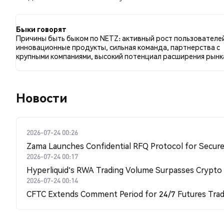
по сравнению с 71.43% твитов с медвежьим настро
к NETZ. Эти данные основаны на 7 твитах.
Быки говорят
Причины быть быком по NETZ: активный рост пользователе
инновационные продукты, сильная команда, партнерства с
крупными компаниями, высокий потенциал расширения рынк
Новости
2026-07-24 00:26
Zama Launches Confidential RFQ Protocol for Secure 
2026-07-24 00:17
Hyperliquid's RWA Trading Volume Surpasses Crypto
2026-07-24 00:14
CFTC Extends Comment Period for 24/7 Futures Trad