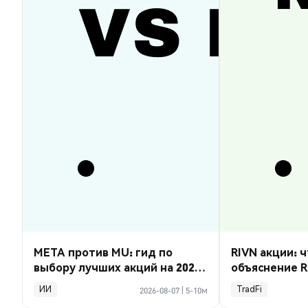
META против MU: гид по
RIVN акции: ч
выбору лучших акций на 2026
объяснение R
год
ИИ
TradFi
2026-08-07
|
5-10м