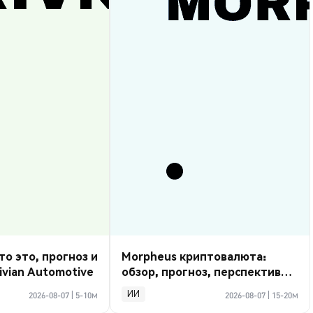
то это, прогноз и
Morpheus криптовалюта:
ivian Automotive
обзор, прогноз, перспективы
2026
ИИ
2026-08-07
|
5-10м
2026-08-07
|
15-20м