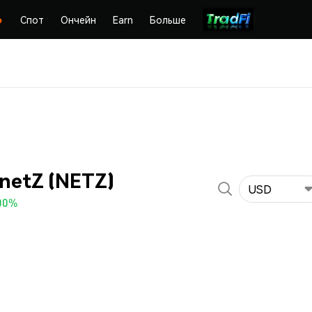
Спот
Ончейн
Earn
Больше
netZ (NETZ)
USD
00%