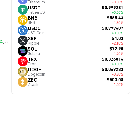
Ethereum
-0.50%
$0.999281
USDT
TetherUS
+0.00%
$585.43
BNB
BNB
-1.60%
$0.999607
USDC
USD Coin
+0.00%
$1.03
XRP
0%
, а
Ripple
-2.10%
$72.90
SOL
Solana
-1.40%
$0.326816
TRX
Tron
+0.00%
$0.069283
DOGE
Dogecoin
-0.80%
$503.08
ZEC
Zcash
-1.00%