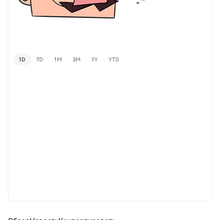
-
1D
7D
1M
3M
1Y
YTD