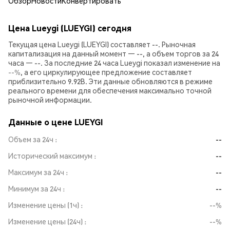
Обзор
Новости
Конвертировать
Цена Lueygi (LUEYGI) сегодня
Текущая цена Lueygi (LUEYGI) составляет --. Рыночная
капитализация на данный момент — --, а объем торгов за 24
часа — --. За последние 24 часа Lueygi показал изменение на
--%
, а его циркулирующее предложение составляет
приблизительно 9.92B. Эти данные обновляются в режиме
реального времени для обеспечения максимально точной
рыночной информации.
Данные о цене LUEYGI
Объем за 24ч
--
Исторический максимум
--
Максимум за 24ч
--
Минимум за 24ч
--
Изменение цены (1ч)
--%
Изменение цены (24ч)
--%