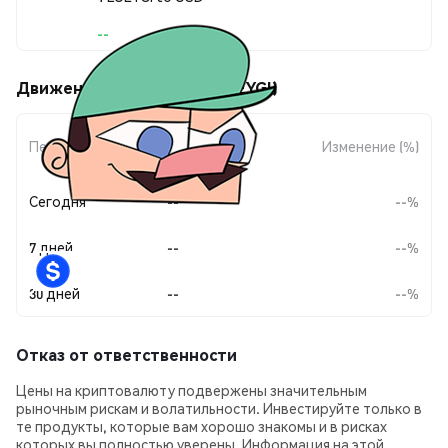
--
Движения цены Lueygi (LUEYGI)
Изменение
Период
Изменение (%)
суммы
Сегодня
--
--%
7 дней
--
--%
30 дней
--
--%
Отказ от ответственности
Цены на криптовалюту подвержены значительным
рыночным рискам и волатильности. Инвестируйте только в
те продукты, которые вам хорошо знакомы и в рисках
которых вы полностью уверены. Информация на этой