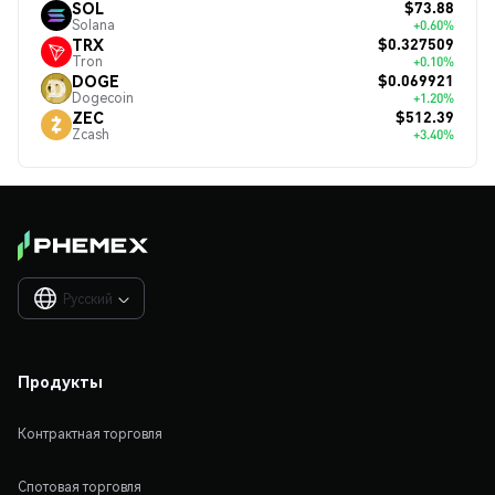
$73.88
SOL
Solana
+0.60%
$0.327509
TRX
Tron
+0.10%
$0.069921
DOGE
Dogecoin
+1.20%
$512.39
ZEC
Zcash
+3.40%
Русский

Продукты
Контрактная торговля
Спотовая торговля