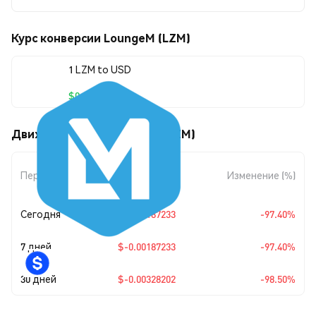
Курс конверсии LoungeM (LZM)
1 LZM to USD
$0.00004998
Движения цены LoungeM (LZM)
Изменение
Период
Изменение (%)
суммы
Сегодня
$-0.00187233
-97.40%
7 дней
$-0.00187233
-97.40%
30 дней
$-0.00328202
-98.50%