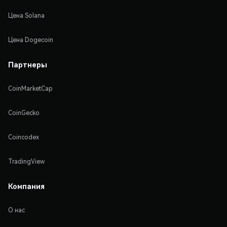
Цена Solana
Цена Dogecoin
Партнеры
CoinMarketCap
CoinGecko
Coincodex
TradingView
Компания
О нас