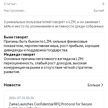
Статьи :
0
Настроение :
Бычий
3 уникальных пользователей говорят о LZM, и он занимает
4494-е место по упоминаниям и активности среди собранных
постов. За последние 24 часа настроение в отношении LZM
во всех социальных сетях было Бычий. Всего было
Быки говорят
опубликовано 0 новостных статей о LZM. В Twitter 100.00%
Причины быть быком по LZM: сильные финансовые
твитов имели бычий настрой по сравнению с 0.00% твитов с
показатели, перспективная ниша, рост прибыли, хорошие
медвежьим настроем по LZM. 0.00% твитов были
дивиденды и поддержка государства.
нейтральными по отношению к LZM. Эти данные основаны
Медведи говорят
на 1 твитах.
Основные причины негативного взгляда на LZM:
переоцененность, слабый рост доходов, высокая
конкуренция на рынке и отсутствие чёткой стратегии
развития.
Новости
Больше
2026-07-24 00:26
Zama Launches Confidential RFQ Protocol for Secure