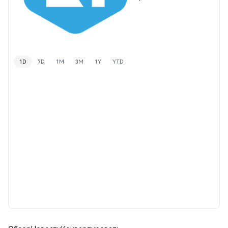
1D
7D
1M
3M
1Y
YTD