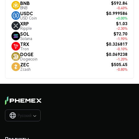
$592.84
BNB
BNB
-0.40%
$0.999586
USDC
USD Coin
+0.00%
$1.03
XRP
Ripple
-2.30%
$72.70
SOL
Solana
-1.90%
$0.326817
TRX
Tron
-0.10%
$0.069238
DOGE
Dogecoin
-1.20%
$505.45
ZEC
Zcash
-0.80%
Русский

Продукты