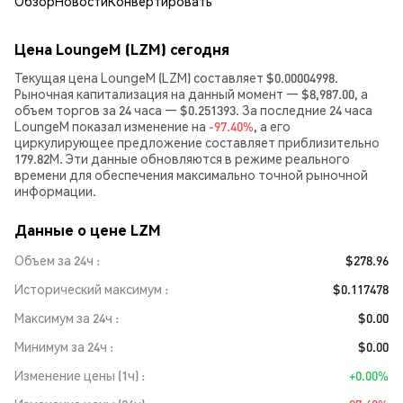
Обзор
Новости
Конвертировать
Цена LoungeM (LZM) сегодня
Текущая цена LoungeM (LZM) составляет $0.00004998.
Рыночная капитализация на данный момент — $8,987.00, а
объем торгов за 24 часа — $0.251393. За последние 24 часа
LoungeM показал изменение на
-97.40%
, а его
циркулирующее предложение составляет приблизительно
179.82M. Эти данные обновляются в режиме реального
времени для обеспечения максимально точной рыночной
информации.
Данные о цене LZM
Объем за 24ч
$278.96
Исторический максимум
$0.117478
Максимум за 24ч
$0.00
Минимум за 24ч
$0.00
Изменение цены (1ч)
+0.00%