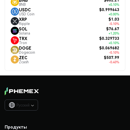
BNB
+0.10%
$0.999643
USDC
USD Coin
+0.00%
$1.03
XRP
Ripple
-0.10%
$76.67
SOL
Solana
+1.20%
$0.329733
TRX
Tron
+0.10%
$0.069682
DOGE
Dogecoin
-0.10%
$507.99
ZEC
Zcash
-0.40%
Русский

Продукты