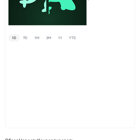
1D
7D
1M
3M
1Y
YTD