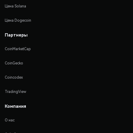
Цена Solana
Цена Dogecoin
Партнеры
CoinMarketCap
CoinGecko
Coincodex
TradingView
Компания
О нас