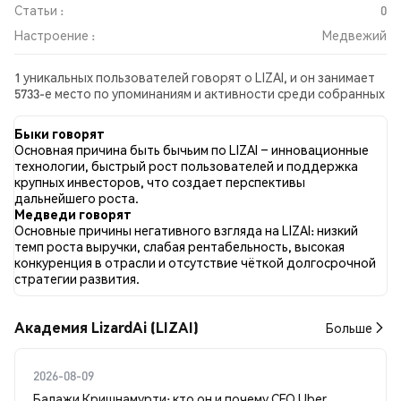
Статьи :
0
Настроение :
Медвежий
1 уникальных пользователей говорят о LIZAI, и он занимает
5733-е место по упоминаниям и активности среди собранных
постов. За последние 24 часа настроение в отношении LIZAI
во всех социальных сетях было Медвежий. Всего было
Быки говорят
опубликовано 0 новостных статей о LIZAI. В Twitter 0.00%
Основная причина быть бычьим по LIZAI – инновационные
твитов имели бычий настрой по сравнению с 0.00% твитов с
технологии, быстрый рост пользователей и поддержка
медвежьим настроем по LIZAI. 100.00% твитов были
крупных инвесторов, что создает перспективы
нейтральными по отношению к LIZAI. Эти данные основаны
дальнейшего роста.
на 1 твитах.
Медведи говорят
Основные причины негативного взгляда на LIZAI: низкий
темп роста выручки, слабая рентабельность, высокая
конкуренция в отрасли и отсутствие чёткой долгосрочной
стратегии развития.
Академия LizardAi (LIZAI)
Больше
2026-08-09
Балажи Кришнамурти: кто он и почему CFO Uber