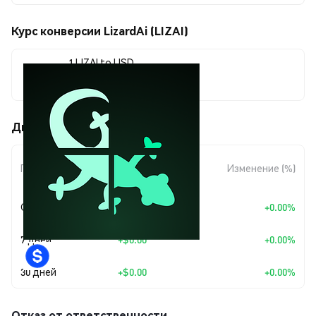
Курс конверсии LizardAi (LIZAI)
1 LIZAI to USD
$0.00000313
Движения цены LizardAi (LIZAI)
Изменение
Период
Изменение (%)
суммы
Сегодня
+
$0.00
+0.00%
7 дней
+
$0.00
+0.00%
30 дней
+
$0.00
+0.00%
Отказ от ответственности