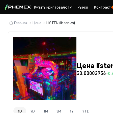
Купить криптовалюту
Рынки
Контракт
Главная
Цена
LISTEN (listen-rs)
Цена liste
$0.00002956
+0.
1D
7D
1M
3M
1Y
YTD