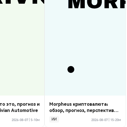
то это, прогноз и
Morpheus криптовалюта:
ivian Automotive
обзор, прогноз, перспективы
2026
ИИ
2026-08-07
|
5-10м
2026-08-07
|
15-20м