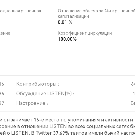
однённая рыночная
Отношение объема за 24ч к рыночно
капитализации
0.01 %
ение
Коэффициент циркуляции
100.00%
16
Контрибьюторы :
6
86
Обсуждение LISTEN(%) :
27
Настроение :
Б
и он занимает 16-е место по упоминаниям и активности
троение в отношении LISTEN во всех социальных сетях б
й о LISTEN. В Twitter 37.69% твитов имели бычий наст