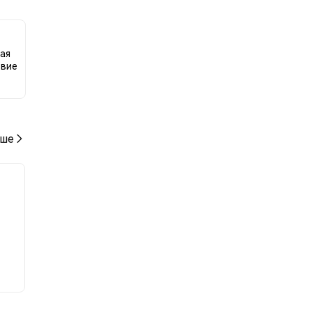
ая
твие
ше