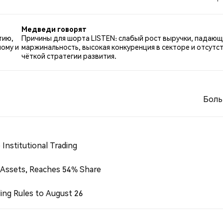
м по LISTEN. 43.40% твитов были нейтральными по
 твитах.
Медведи говорят
тию,
Причины для шорта LISTEN: слабый рост выручки, падающ
ному и
маржинальность, высокая конкуренция в секторе и отсутс
чёткой стратегии развития.
Боль
Institutional Trading
 Assets, Reaches 54% Share
ing Rules to August 26