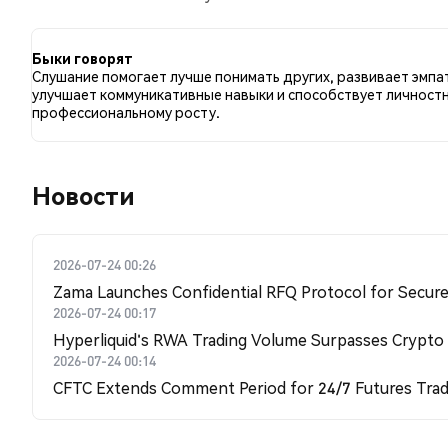
по сравнению с 18.91% твитов с медвежьим настрое
отношению к LISTEN. Эти данные основаны на 35166
Быки говорят
Слушание помогает лучше понимать других, развивает эмпа
улучшает коммуникативные навыки и способствует личност
профессиональному росту.
Новости
2026-07-24 00:26
Zama Launches Confidential RFQ Protocol for Secure 
2026-07-24 00:17
Hyperliquid's RWA Trading Volume Surpasses Crypto
2026-07-24 00:14
CFTC Extends Comment Period for 24/7 Futures Trad