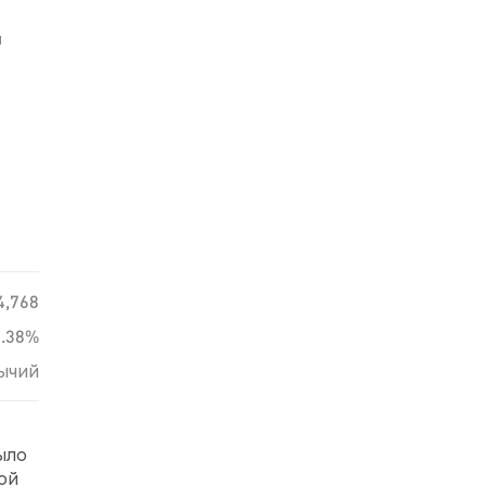
й
4,768
1.38%
ычий
ыло
рой