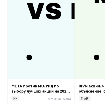
META против MU: гид по
RIVN акции: ч
выбору лучших акций на 2026
объяснение R
год
ИИ
TradFi
2026-08-07
|
5-10м