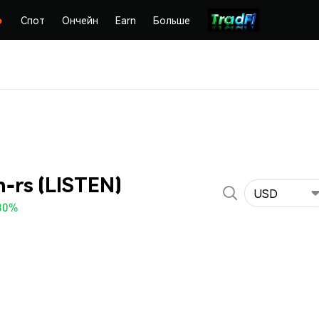
Спот
Ончейн
Earn
Больше
n-rs (LISTEN)
USD
30%