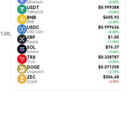
Ethereum
+0.50%
$0.999388
USDT
TetherUS
+0.00%
$605.92
BNB
BNB
+2.30%
$0.999636
USDC
USD Coin
+0.00%
1.00,
$1.05
XRP
Ripple
+1.90%
$76.37
SOL
Solana
+3.60%
$0.328787
TRX
Tron
+0.20%
$0.071258
DOGE
Dogecoin
+2.10%
$504.68
ZEC
Zcash
-0.70%