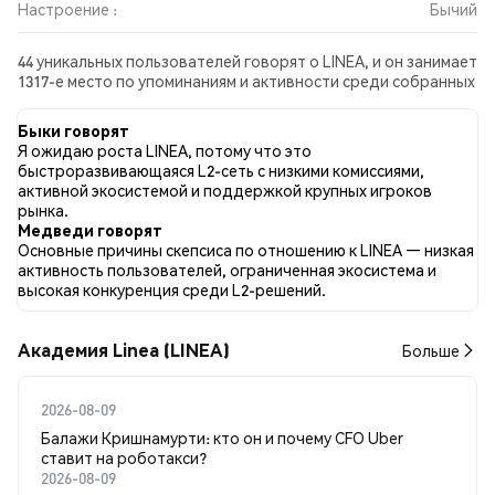
Настроение :
Бычий
44 уникальных пользователей говорят о LINEA, и он занимает
1317-е место по упоминаниям и активности среди собранных
постов. За последние 24 часа настроение в отношении
LINEA во всех социальных сетях было Бычий. Всего было
Быки говорят
опубликовано 0 новостных статей о LINEA. В Twitter 49.21%
Я ожидаю роста LINEA, потому что это
твитов имели бычий настрой по сравнению с 9.52% твитов с
быстроразвивающаяся L2-сеть с низкими комиссиями,
медвежьим настроем по LINEA. 41.27% твитов были
активной экосистемой и поддержкой крупных игроков
нейтральными по отношению к LINEA. Эти данные основаны
рынка.
на 63 твитах.
Медведи говорят
Основные причины скепсиса по отношению к LINEA — низкая
активность пользователей, ограниченная экосистема и
высокая конкуренция среди L2-решений.
Академия Linea (LINEA)
Больше
2026-08-09
Балажи Кришнамурти: кто он и почему CFO Uber
ставит на роботакси?
2026-08-09