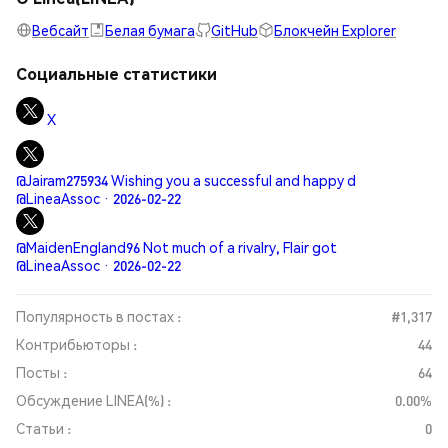
Вебсайт
Белая бумага
GitHub
Блокчейн Explorer
Социальные статистики
X
@Jairam275934 Wishing you a successful and happy d
@LineaAssoc · 2026-02-22
@MaidenEngland96 Not much of a rivalry, Flair got
@LineaAssoc · 2026-02-22
Популярность в постах :
#1,317
Контрибьюторы :
44
Посты :
64
Обсуждение LINEA(%) :
0.00%
Статьи :
0