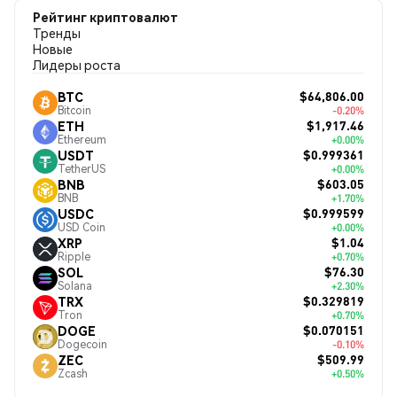
Рейтинг криптовалют
Тренды
Новые
Лидеры роста
$64,806.00
BTC
Bitcoin
-0.20%
$1,917.46
ETH
Ethereum
+0.00%
$0.999361
USDT
TetherUS
+0.00%
$603.05
BNB
BNB
+1.70%
$0.999599
USDC
USD Coin
+0.00%
$1.04
XRP
Ripple
+0.70%
$76.30
SOL
Solana
+2.30%
$0.329819
TRX
Tron
+0.70%
$0.070151
DOGE
Dogecoin
-0.10%
$509.99
ZEC
Zcash
+0.50%