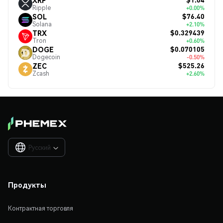
Ripple
+0.00%
$76.40
SOL
Solana
+2.10%
$0.329439
TRX
Tron
+0.60%
$0.070105
DOGE
Dogecoin
-0.50%
$525.26
ZEC
Zcash
+2.60%
Русский

Продукты
Контрактная торговля