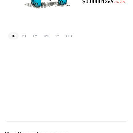
$0.00001369
-16.70%
1D
7D
1M
3M
1Y
YTD