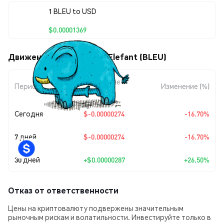
1 BLEU to USD
$0.00001369
Движения цены Le Bleu Elefant (BLEU)
Изменение
Период
Изменение (%)
суммы
Сегодня
$-0.00000274
-16.70%
7 дней
$-0.00000274
-16.70%
30 дней
+
$0.00000287
+26.50%
Отказ от ответственности
Цены на криптовалюту подвержены значительным
рыночным рискам и волатильности. Инвестируйте только в