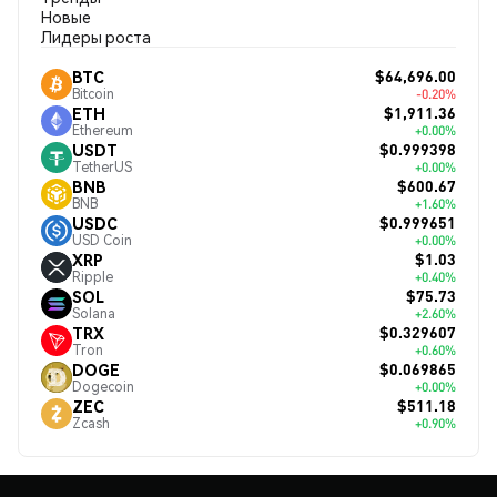
Новые
Лидеры роста
$64,696.00
BTC
Bitcoin
-0.20%
$1,911.36
ETH
Ethereum
+0.00%
$0.999398
USDT
TetherUS
+0.00%
$600.67
BNB
BNB
+1.60%
$0.999651
USDC
USD Coin
+0.00%
$1.03
XRP
Ripple
+0.40%
$75.73
SOL
Solana
+2.60%
$0.329607
TRX
Tron
+0.60%
$0.069865
DOGE
Dogecoin
+0.00%
$511.18
ZEC
Zcash
+0.90%