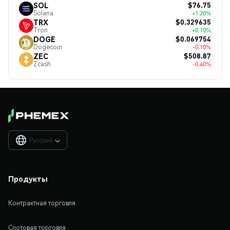
$76.75
SOL
Solana
+1.20%
$0.329635
TRX
Tron
+0.10%
$0.069754
DOGE
Dogecoin
-0.10%
$508.87
ZEC
Zcash
-0.40%
Русский

Продукты
Контрактная торговля
Спотовая торговля