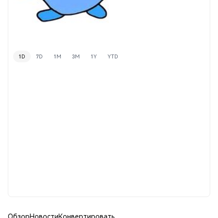
1D
7D
1M
3M
1Y
YTD
Обзор
Новости
Конвертировать