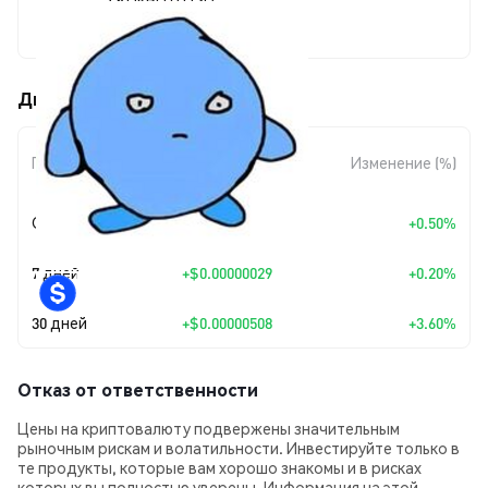
$0.00014624
Движения цены kurbi (KURBI)
Изменение
Период
Изменение (%)
суммы
Сегодня
+
$0.00000073
+0.50%
7 дней
+
$0.00000029
+0.20%
30 дней
+
$0.00000508
+3.60%
Отказ от ответственности
Цены на криптовалюту подвержены значительным
рыночным рискам и волатильности. Инвестируйте только в
те продукты, которые вам хорошо знакомы и в рисках
которых вы полностью уверены. Информация на этой