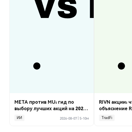
META против MU: гид по
RIVN акции: ч
выбору лучших акций на 2026
объяснение R
год
ИИ
TradFi
2026-08-07
|
5-10м