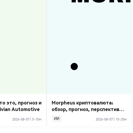
то это, прогноз и
Morpheus криптовалюта:
ivian Automotive
обзор, прогноз, перспективы
2026
ИИ
2026-08-07
|
5-10м
2026-08-07
|
15-20м