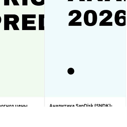
прогноз цены
Аналитика SanDisk (SNDK):
рост или спад?
прогноз цены на 2026–2030,
стоит ли купить?
Аналитика Рынка
2026-08-07
|
10-15м
2026-08-06
|
5-10м