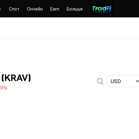
Спот
Ончейн
Earn
Больше
 (KRAV)
USD
70%