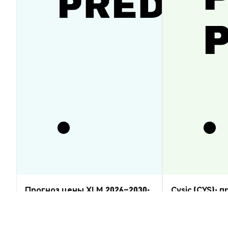
Прогноз цены XLM 2026–2030:
Cysic (CYS): 
восстановится ли Stellar
2026–2030 — 
Lumens?
Аналитика Рынка
Аналитика Рынка
2026-08-07
|
5-10м