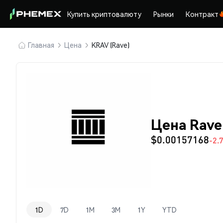
Купить криптовалюту
Рынки
Контракт
Главная
Цена
KRAV (Rave)
Цена Rave
$0.00157168
-2.
1D
7D
1M
3M
1Y
YTD