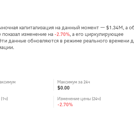
Рыночная капитализация на данный момент — $1.34M, а о
ve показал изменение на
-2.70%
, а его циркулирующее
Эти данные обновляются в режиме реального времени д
мации.
аксимум
Максимум за 24ч
$0.00
(1ч)
Изменение цены (24ч)
-2.70%