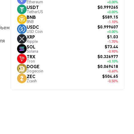
Ethereum
+0.00%
$0.999265
USDT
TetherUS
+0.00%
$589.15
BNB
BNB
-1.10%
$0.999607
USDC
бъем
USD Coin
+0.00%
$1.03
XRP
ля
Ripple
-1.70%
$73.44
SOL
Solana
-0.90%
$0.326977
TRX
Tron
+0.10%
$0.069418
DOGE
Dogecoin
-0.60%
$504.65
ZEC
Zcash
-0.50%