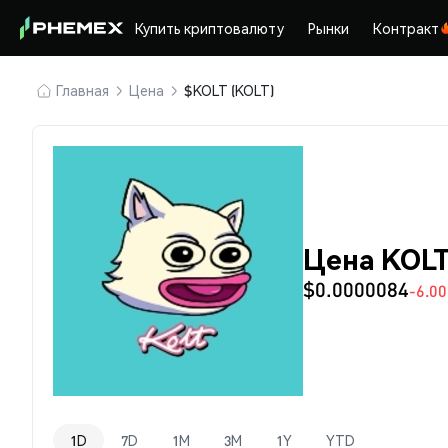
Купить криптовалюту
Рынки
Контракт
Главная
Цена
$KOLT (KOLT)
Цена KOLT
$0.0000084
-6.0
1D
7D
1M
3M
1Y
YTD