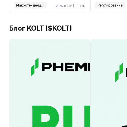
финансы ком
Макротенденции
Регулирование
2026-08-05
|
10-15м
Блог KOLT ($KOLT)