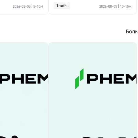
пании?
TradFi
2026-08-05
|
5-10м
2026-08-05
|
10-15м
Боль