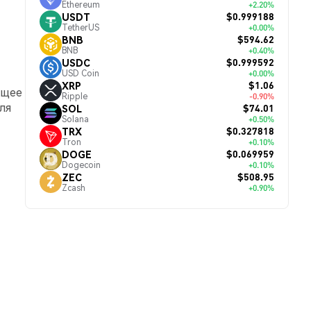
Ethereum
+2.20%
$0.999188
USDT
TetherUS
+0.00%
$594.62
BNB
BNB
+0.40%
$0.999592
USDC
USD Coin
+0.00%
$1.06
XRP
ющее
Ripple
-0.90%
ля
$74.01
SOL
Solana
+0.50%
$0.327818
TRX
Tron
+0.10%
$0.069959
DOGE
Dogecoin
+0.10%
$508.95
ZEC
Zcash
+0.90%