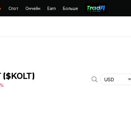
Спот
Ончейн
Earn
Больше
 ($KOLT)
USD
0%