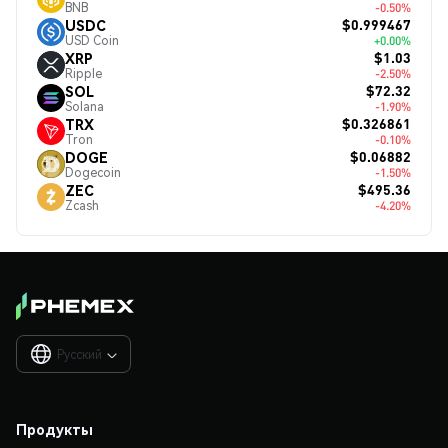
BNB
-0.50%
$0.999467
USDC
USD Coin
+0.00%
$1.03
XRP
Ripple
-2.50%
$72.32
SOL
Solana
-1.90%
$0.326861
TRX
Tron
-0.10%
$0.06882
DOGE
Dogecoin
-1.50%
$495.36
ZEC
Zcash
-4.20%
Русский

Продукты