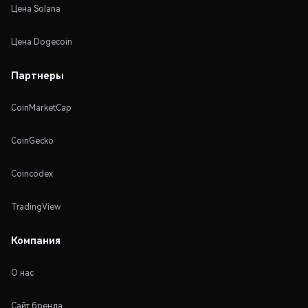
Цена Solana
Цена Dogecoin
Партнеры
CoinMarketCap
CoinGecko
Coincodex
TradingView
Компания
О нас
Сайт бренда