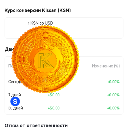
Курс конверсии Kissan (KSN)
1 KSN to USD
$0.086287
Движения цены Kissan (KSN)
Изменение
Период
Изменение (%)
суммы
Сегодня
+
$0.00
+0.00%
7 дней
+
$0.00
+0.00%
30 дней
+
$0.00
+0.00%
Отказ от ответственности