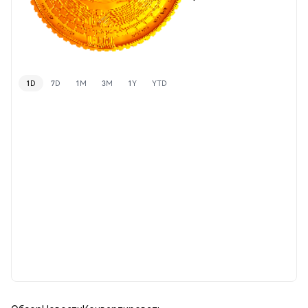
1D
7D
1M
3M
1Y
YTD