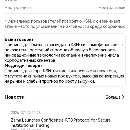
Настроение :
Нейтральный
1 уникальных пользователей говорят о KSN, и он занимает
4954-е место по упоминаниям и активности среди собранных
постов. За последние 24 часа настроение в отношении KSN
во всех социальных сетях было Нейтральный. Всего было
Быки говорят
опубликовано 0 новостных статей о KSN. В Twitter 0.00%
Причины для бычьего взгляда на KSN: сильные финансовые
твитов имели бычий настрой по сравнению с 0.00% твитов с
показатели, растущий спрос на облачную безопасность,
медвежьим настроем по KSN. 100.00% твитов были
инновационные технологии компании и увеличение числа
нейтральными по отношению к KSN. Эти данные основаны
корпоративных клиентов.
на 2 твитах.
Медведи говорят
Причины для шорт KSN: низкие финансовые показатели,
отсутствие сильных новых продуктов, высокая конкуренция
на рынке и слабый прогноз по росту выручки.
Новости
Больше
2026-07-24 00:26
Zama Launches Confidential RFQ Protocol for Secure
Institutional Trading