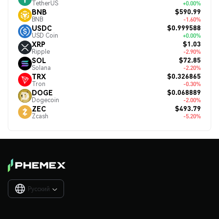
TetherUS
+0.00%
$590.99
BNB
BNB
-1.60%
$0.999588
USDC
USD Coin
+0.00%
$1.03
XRP
Ripple
-2.90%
$72.85
SOL
Solana
-2.20%
$0.326865
TRX
Tron
-0.30%
$0.068889
DOGE
Dogecoin
-2.00%
$493.79
ZEC
Zcash
-5.20%
Русский
