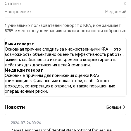
Статьи :
0
Настроение :
Медвежий
1 уникальных пользователей говорят о KRA, и он занимает
5759-е место по упоминаниям и активности среди собранных
постов. За последние 24 часа настроение в отношении KRA
во всех социальных сетях было Медвежий. Всего было
Быки говорят
опубликовано 0 новостных статей о KRA. В Twitter 0.00%
Основная причина следить за множественными KRA — это
твитов имели бычий настрой по сравнению с 100.00% твитов
возможность объективно оценить эффективность работы,
с медвежьим настроем по KRA. 0.00% твитов были
выявить слабые места и своевременно корректировать
нейтральными по отношению к KRA. Эти данные основаны
действия для достижения целей компании.
на 1 твитах.
Медведи говорят
Основные причины для понижения оценки KRA:
снижающиеся финансовые показатели, слабый рост
доходов, конкуренция в отрасли, а также повышенные
операционные риски.
Новости
Больше
2026-07-24 00:26
Zama Launches Confidential RFQ Protocol for Secure