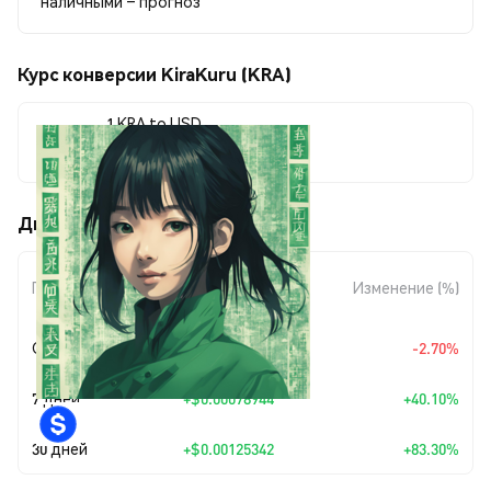
наличными – прогноз
Курс конверсии KiraKuru (KRA)
1 KRA to USD
$0.00275813
Движения цены KiraKuru (KRA)
Изменение
Период
Изменение (%)
суммы
Сегодня
$-0.00007654
-2.70%
7 дней
+
$0.00078944
+40.10%
30 дней
+
$0.00125342
+83.30%