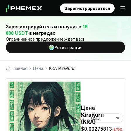
Зарегистрироваться
Зарегистрируйтесь и получите
15
000 USDT
в наградах
Ограниченное предложение ждёт вас!
Регистрация
Главная
Цена
KRA (KiraKuru)
Цена
KiraKuru
USD
(KRA)
$0.00275813
-2.70%