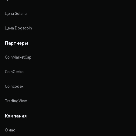
Цена Solana
Цена Dogecoin
Партнеры
CoinMarketCap
CoinGecko
Coincodex
TradingView
Компания
О нас