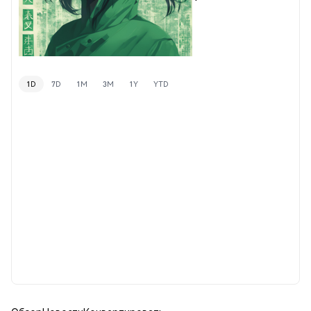
1D
7D
1M
3M
1Y
YTD