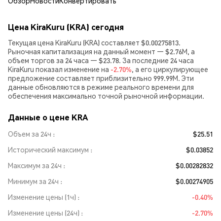
Обзор
Новости
Конвертировать
Цена KiraKuru (KRA) сегодня
Текущая цена KiraKuru (KRA) составляет $0.00275813.
Рыночная капитализация на данный момент — $2.76M, а
объем торгов за 24 часа — $23.78. За последние 24 часа
KiraKuru показал изменение на
-2.70%
, а его циркулирующее
предложение составляет приблизительно 999.99M. Эти
данные обновляются в режиме реального времени для
обеспечения максимально точной рыночной информации.
Данные о цене KRA
Объем за 24ч
$25.51
Исторический максимум
$0.03852
Максимум за 24ч
$0.00282832
Минимум за 24ч
$0.00274905
Изменение цены (1ч)
-0.40%
Изменение цены (24ч)
-2.70%