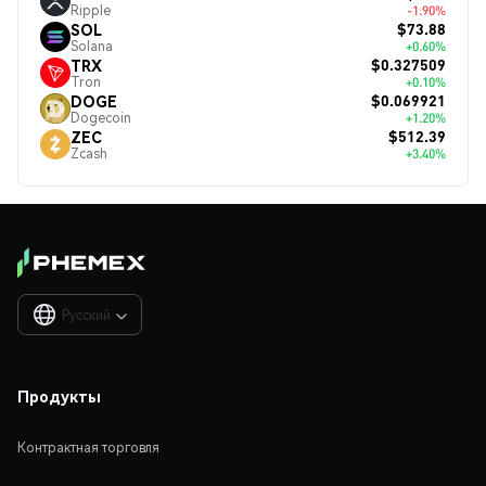
Ripple
-1.90%
$73.88
SOL
Solana
+0.60%
$0.327509
TRX
Tron
+0.10%
$0.069921
DOGE
Dogecoin
+1.20%
$512.39
ZEC
Zcash
+3.40%
Русский

Продукты
Контрактная торговля