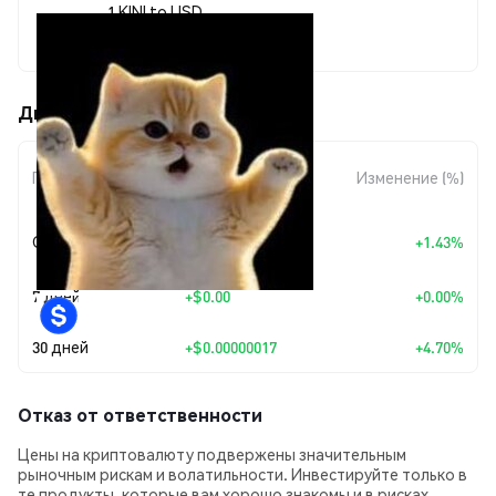
1 KINI to USD
$0.00000368
Движения цены Kini (KINI)
Изменение
Период
Изменение (%)
суммы
+
$0.0
5191
Сегодня
+1.43%
7
7 дней
+
$0.00
+0.00%
30 дней
+
$0.00000017
+4.70%
Отказ от ответственности
Цены на криптовалюту подвержены значительным
рыночным рискам и волатильности. Инвестируйте только в
те продукты, которые вам хорошо знакомы и в рисках