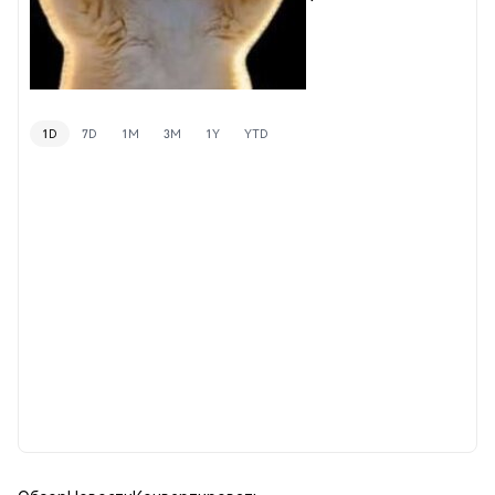
1D
7D
1M
3M
1Y
YTD