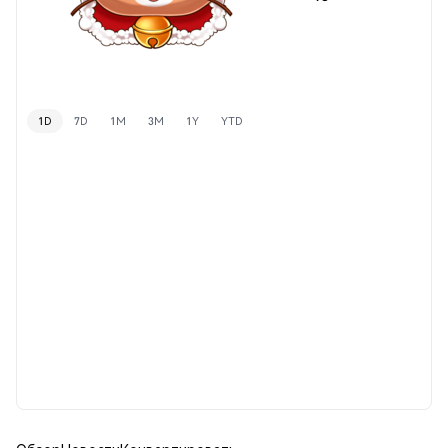
1D
7D
1M
3M
1Y
YTD