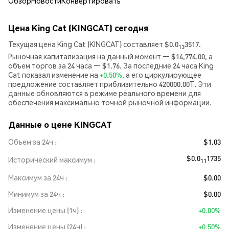
Обзор
Новости
Конвертировать
Цена King Cat (KINGCAT) сегодня
Текущая цена King Cat (KINGCAT) составляет $0.0
3517.
13
Рыночная капитализация на данный момент — $14,774.00, а
объем торгов за 24 часа — $1.76. За последние 24 часа King
Cat показал изменение на
+0.50%
, а его циркулирующее
предложение составляет приблизительно 420000.00T. Эти
данные обновляются в режиме реального времени для
обеспечения максимально точной рыночной информации.
Данные о цене KINGCAT
Объем за 24ч
$1.03
$0.0
1735
Исторический максимум
11
Максимум за 24ч
$0.00
Минимум за 24ч
$0.00
Изменение цены (1ч)
+0.00%
Изменение цены (24ч)
+0.50%