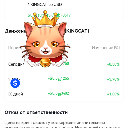
1 KINGCAT to USD
$0.0<sub>13</sub>3517
Движения цены King Cat (KINGCAT)
Изменение
Период
Изменение (%)
суммы
+
$0.0
1750
Сегодня
+0.50%
15
+
$0.0
1255
7 дней
+3.70%
14
+
$0.0
3482
30 дней
+1.00%
15
Отказ от ответственности
Цены на криптовалюту подвержены значительным
рыночным рискам и волатильности. Инвестируйте только в