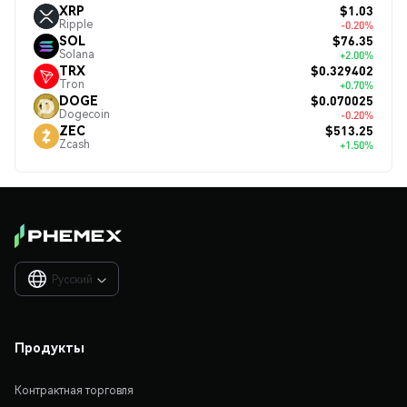
$1.03
XRP
Ripple
-0.20%
$76.35
SOL
Solana
+2.00%
$0.329402
TRX
Tron
+0.70%
$0.070025
DOGE
Dogecoin
-0.20%
$513.25
ZEC
Zcash
+1.50%
Русский

Продукты
Контрактная торговля