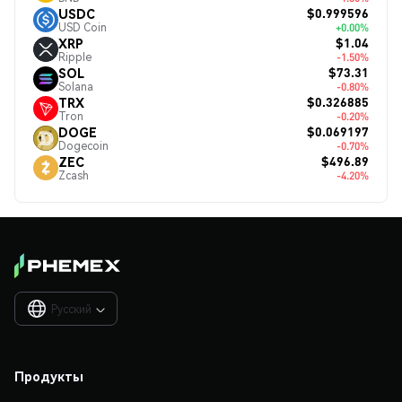
$0.999596
USDC
USD Coin
+0.00%
$1.04
XRP
Ripple
-1.50%
$73.31
SOL
Solana
-0.80%
$0.326885
TRX
Tron
-0.20%
$0.069197
DOGE
Dogecoin
-0.70%
$496.89
ZEC
Zcash
-4.20%
Русский

Продукты