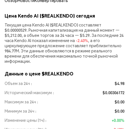
Обзор
Новости
Конвертировать
Цена Kendo AI ($REALKENDO) сегодня
Текущая цена Kendo AI ($REALKENDO) составляет
$0.00000529. Рыночная капитализация на данный момент —
$5,212.00, а объем торгов за 24 часа — $5.29. За последние 24
часа Kendo AI показал изменение на
-2.40%
, а его
циркулирующее предложение составляет приблизительно
984.77M. Эти данные обновляются в режиме реального
времени для обеспечения максимально точной рыночной
информации.
Данные о цене $REALKENDO
Объем за 24ч
$4.98
Исторический максимум
$0.00306172
Максимум за 24ч
$0.00
Минимум за 24ч
$0.00
Изменение цены (1ч)
+0.00%