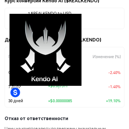
Курс конверсии Kendo AI ($REALKENDO)
1 $REALKENDO to USD
$0.00000529
Движения цены Kendo AI ($REALKENDO)
Изменение
Период
Изменение (%)
суммы
Сегодня
$-0.00000013
-2.40%
+
$0.0
7511
7 дней
-1.40%
7
30 дней
+
$0.00000085
+19.10%
Отказ от ответственности
Цены на криптовалюту подвержены значительным