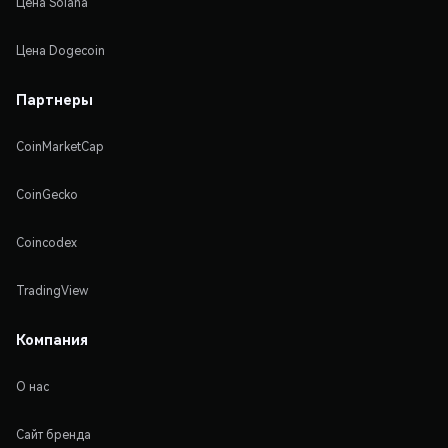
Цена Solana
Цена Dogecoin
Партнеры
CoinMarketCap
CoinGecko
Coincodex
TradingView
Компания
О нас
Сайт бренда