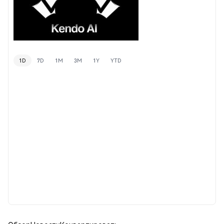
1D
7D
1M
3M
1Y
YTD