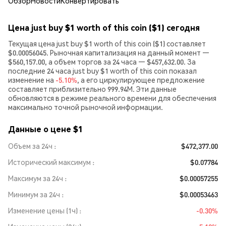
Обзор
Новости
Конвертировать
Цена just buy $1 worth of this coin ($1) сегодня
Текущая цена just buy $1 worth of this coin ($1) составляет
$0.00056045. Рыночная капитализация на данный момент —
$560,157.00, а объем торгов за 24 часа — $457,632.00. За
последние 24 часа just buy $1 worth of this coin показал
изменение на
-5.10%
, а его циркулирующее предложение
составляет приблизительно 999.94M. Эти данные
обновляются в режиме реального времени для обеспечения
максимально точной рыночной информации.
Данные о цене $1
Объем за 24ч
$472,377.00
Исторический максимум
$0.07784
Максимум за 24ч
$0.00057255
Минимум за 24ч
$0.00053463
Изменение цены (1ч)
-0.30%