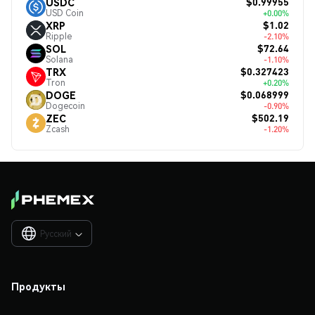
$0.99955
USDC
USD Coin
+0.00%
$1.02
XRP
Ripple
-2.10%
$72.64
SOL
Solana
-1.10%
$0.327423
TRX
Tron
+0.20%
$0.068999
DOGE
Dogecoin
-0.90%
$502.19
ZEC
Zcash
-1.20%
Русский

Продукты