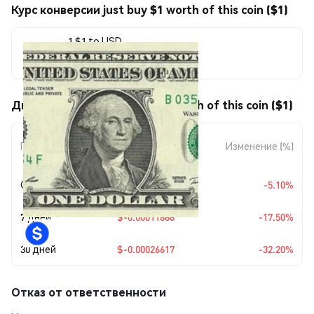
Курс конверсии just buy $1 worth of this coin ($1)
1 $1 to USD
$0.00056045
Движения цены just buy $1 worth of this coin ($1)
Изменение
Период
Изменение (%)
суммы
Сегодня
$-0.00003012
-5.10%
7 дней
$-0.00011888
-17.50%
30 дней
$-0.00026617
-32.20%
Отказ от ответственности