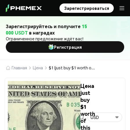
Зарегистрироваться
Зарегистрируйтесь и получите
15
000 USDT
в наградах
Ограниченное предложение ждёт вас!
Регистрация
Главная
Цена
$1 (just buy $1 worth of this coin)
Цена
just
buy
$1
worth
USD
of
this