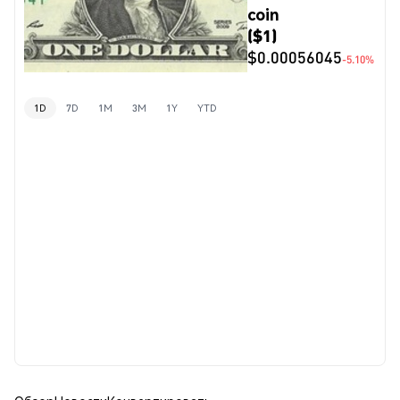
coin
($1)
$0.00056045
-5.10%
1D
7D
1M
3M
1Y
YTD