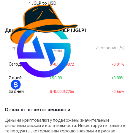
1 JGLP to USD
$0.093989
Движения цены Jones GLP (JGLP)
Изменение
Период
Изменение (%)
суммы
Сегодня
$-0.00000872
-0.01%
7 дней
+
$0.00
+0.00%
30 дней
$-0.00062754
-0.66%
Отказ от ответственности
Цены на криптовалюту подвержены значительным
рыночным рискам и волатильности. Инвестируйте только в
те продукты, которые вам хорошо знакомы и в рисках