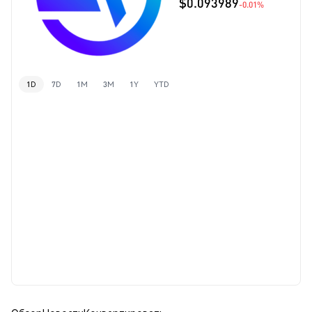
$0.093989
-0.01%
1D
7D
1M
3M
1Y
YTD