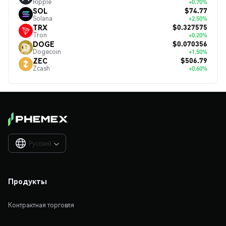
Ripple
+0.70%
$74.77
SOL
Solana
+2.50%
$0.327575
TRX
Tron
+0.20%
$0.070356
DOGE
Dogecoin
+1.50%
$506.79
ZEC
Zcash
+0.60%
Русский

Продукты
Контрактная торговля