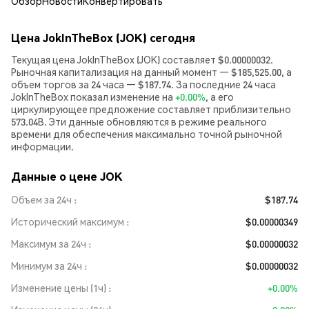
Обзор
Новости
Конвертировать
Цена JokInTheBox (JOK) сегодня
Текущая цена JokInTheBox (JOK) составляет $0.00000032.
Рыночная капитализация на данный момент — $185,525.00, а
объем торгов за 24 часа — $187.74. За последние 24 часа
JokInTheBox показал изменение на
+0.00%
, а его
циркулирующее предложение составляет приблизительно
573.04B. Эти данные обновляются в режиме реального
времени для обеспечения максимально точной рыночной
информации.
Данные о цене JOK
Объем за 24ч
$187.74
Исторический максимум
$0.00000349
Максимум за 24ч
$0.00000032
Минимум за 24ч
$0.00000032
Изменение цены (1ч)
+0.00%