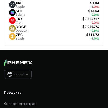
$1.03
XRP
Ripple
-1.00%
$73.53
SOL
Solana
+0.30%
$0.326717
TRX
Tron
-0.20%
$0.069474
DOGE
Dogecoin
+0.60%
$511.72
ZEC
Zcash
+1.10%
Русский

Продукты
Контрактная торговля