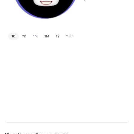
1D
7D
1M
3M
1Y
YTD