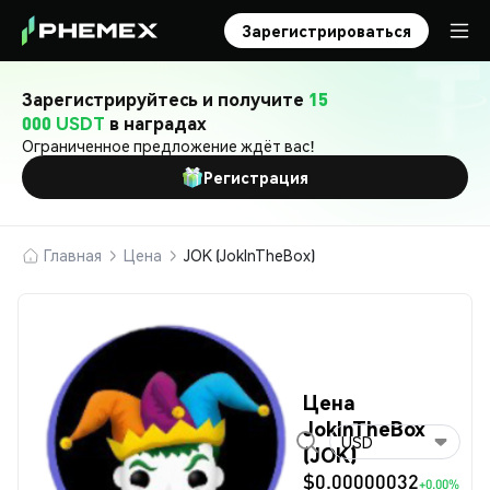
Зарегистрироваться
Зарегистрируйтесь и получите
15
000 USDT
в наградах
Ограниченное предложение ждёт вас!
Регистрация
Главная
Цена
JOK (JokInTheBox)
Цена
JokInTheBox
USD
(JOK)
$0.00000032
+0.00%