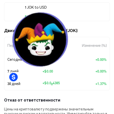
1 JOK to USD
$0.00000032
Движения цены JokInTheBox (JOK)
Изменение
Период
Изменение (%)
суммы
Сегодня
+
$0.00
+0.00%
7 дней
+
$0.00
+0.00%
+
$0.0
4385
30 дней
+1.37%
8
Отказ от ответственности
Цены на криптовалюту подвержены значительным
рыночным рискам и волатильности. Инвестируйте только в