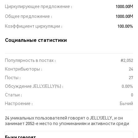
Циркулирующее предложение
1000.00M
Общее предложение
1000.00M
Коэффициент циркуляции
100.00%
Социальные статистики
Популярность в постах :
#2,052
Контрибьюторы :
24
Посты :
27
Обсуждение JELLYJELLY(%) :
0.00%
Статьи :
0
Настроение :
Бычий
24 уникальных пользователей говорят о JELLYJELLY, и он
занимает 2052-е место по упоминаниям и активности среди
собранных постов. За последние 24 часа настроение в
отношении JELLYJELLY во всех социальных сетях было
Быки говорят