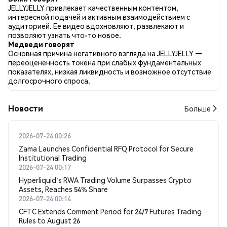
Бычий. Всего было опубликовано 0 новостных статей о
JELLYJELLY привлекает качественным контентом,
JELLYJELLY. В Twitter NaN% твитов имели бычий настрой по
интересной подачей и активным взаимодействием с
сравнению с NaN% твитов с медвежьим настроем по
аудиторией. Ее видео вдохновляют, развлекают и
JELLYJELLY. NaN% твитов были нейтральными по отношению
позволяют узнать что-то новое.
к JELLYJELLY. Эти данные основаны на 0 твитах.
Медведи говорят
Основная причина негативного взгляда на JELLYJELLY —
переоцененность токена при слабых фундаментальных
показателях, низкая ликвидность и возможное отсутствие
долгосрочного спроса.
Новости
Больше
2026-07-24 00:26
Zama Launches Confidential RFQ Protocol for Secure
Institutional Trading
2026-07-24 00:17
Hyperliquid's RWA Trading Volume Surpasses Crypto
Assets, Reaches 54% Share
2026-07-24 00:14
CFTC Extends Comment Period for 24/7 Futures Trading
Rules to August 26