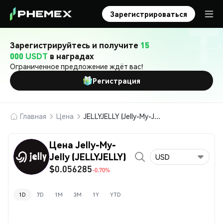
Зарегистрироваться
Зарегистрируйтесь и получите
15
000 USDT
в наградах
Ограниченное предложение ждёт вас!
Регистрация
Главная
Цена
JELLYJELLY (Jelly-My-Jelly)
Цена Jelly-My-
Jelly (JELLYJELLY)
USD
$0.056285
-0.70%
1D
7D
1M
3M
1Y
YTD