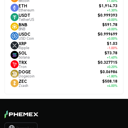
Bitcoin
+1.00%
$1,914.73
ETH
Ethereum
+1.30%
$0.999393
USDT
TetherUS
+0.00%
$591.78
BNB
BNB
+0.00%
$0.999699
USDC
USD Coin
+0.00%
$1.03
XRP
Ripple
-1.00%
$73.78
SOL
Solana
+1.40%
$0.327715
TRX
Tron
+0.20%
$0.06986
DOGE
Dogecoin
+1.80%
$508.18
ZEC
Zcash
+4.00%