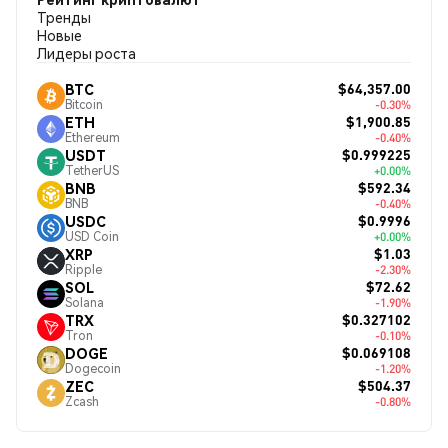
Тренды
Новые
Лидеры роста
$64,357.00
BTC
Bitcoin
-0.30%
$1,900.85
ETH
Ethereum
-0.40%
$0.999225
USDT
TetherUS
+0.00%
$592.34
BNB
BNB
-0.40%
$0.9996
USDC
USD Coin
+0.00%
$1.03
XRP
Ripple
-2.30%
$72.62
SOL
Solana
-1.90%
$0.327102
TRX
Tron
-0.10%
$0.069108
DOGE
Dogecoin
-1.20%
$504.37
ZEC
Zcash
-0.80%