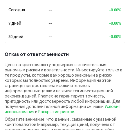
Сегодня
--
+0.00%
7 дней
--
+0.00%
30 дней
--
+0.00%
Отказ от ответственности
Цены на криптовалюту подвержены значительным
рыночным рискам и волатильности. Инвестируйте только в
те продукты, которые вам хорошо знакомы и в рисках
которых вы полностью уверены. Информация на этой
странице предоставлена исключительно в
информационных целях и не является инвестиционной
рекомендацией. Phemex не гарантирует точность,
пригодность или достоверность любой информации. Для
получения дополнительной информации см. наши
Условия
использования
и
Раскрытие рисков
.
Обратите внимание, что данные, связанные с указанной
криптовалютой (например, текущая цена), получены от
сторонних источников и предоставлены «как есть» без