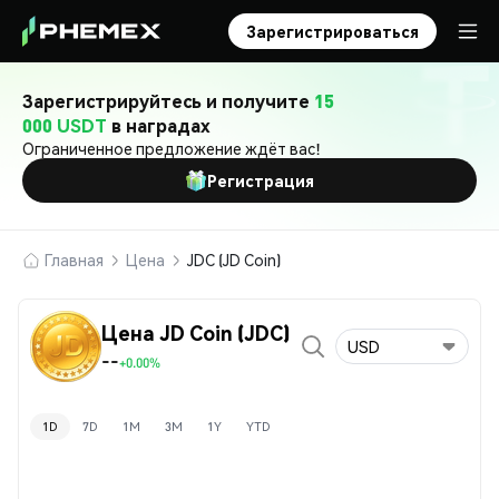
Зарегистрироваться
Зарегистрируйтесь и получите
15
000 USDT
в наградах
Ограниченное предложение ждёт вас!
Регистрация
Главная
Цена
JDC (JD Coin)
Цена JD Coin (JDC)
USD
--
+0.00%
1D
7D
1M
3M
1Y
YTD