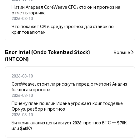
Нитин Агарвал CoreWeave CFO: кто он и прогноз на
отчет вторника
2026-08-10
Что покажет CPI в среду: прогноз для ставок по
криптовалютам
Блог Intel (Ondo Tokenized Stock)
Больше
(INTCON)
2026-08-10
CoreWeave: стоит ли рискнуть перед отчётом? Анализ
бэклога и прогноз
2026-08-10
Почему план пошлин Ирана угрожает криптосделке
Ормуз: разбор и прогноз
2026-08-10
Биткоин анализ цены август 2026: прогноз BTC — $70K
или $60K?