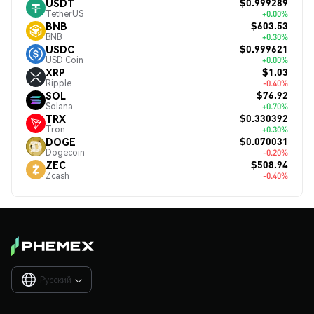
$0.999289
USDT
TetherUS
+0.00%
$603.53
BNB
BNB
+0.30%
$0.999621
USDC
USD Coin
+0.00%
$1.03
XRP
Ripple
-0.40%
$76.92
SOL
Solana
+0.70%
$0.330392
TRX
Tron
+0.30%
$0.070031
DOGE
Dogecoin
-0.20%
$508.94
ZEC
Zcash
-0.40%
Русский
