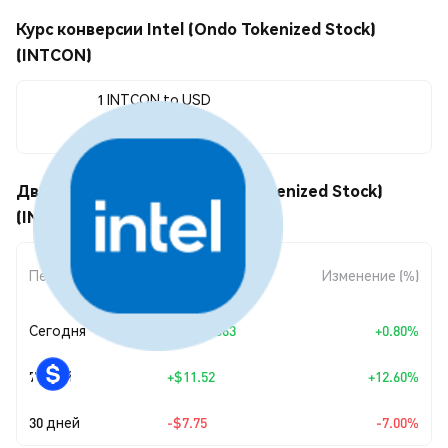
Курс конверсии Intel (Ondo Tokenized Stock)
(INTCON)
1 INTCON to USD
$102.95
Движения цены Intel (Ondo Tokenized Stock)
(INTCON)
Изменение
Период
Изменение (%)
суммы
Сегодня
+
$0.817063
+0.80%
7 дней
+
$11.52
+12.60%
30 дней
-$7.75
-7.00%