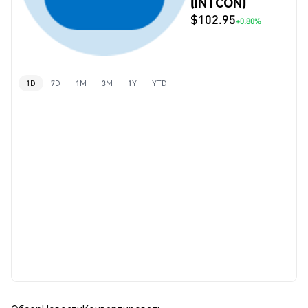
(INTCON)
$102.95
+0.80%
1D
7D
1M
3M
1Y
YTD