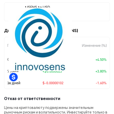
1 ISENS to USD
$0.00006289
Движения цены Innovosens (ISENS)
Изменение
Период
Изменение (%)
суммы
Сегодня
+
$0.00000271
+4.50%
7 дней
+
$0.0000023
+3.80%
30 дней
$-0.00000102
-1.60%
Отказ от ответственности
Цены на криптовалюту подвержены значительным
рыночным рискам и волатильности. Инвестируйте только в