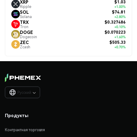
$1.03
XRP
Ripple
+1.00%
$74.81
SOL
Solana
+2.80%
$0.327486
TRX
Tron
+0.10%
$0.070223
DOGE
Dogecoin
+1.60%
$505.33
ZEC
Zcash
+0.70%
Русский

Продукты
Контрактная торговля