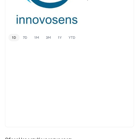
1D
7D
1M
3M
1Y
YTD