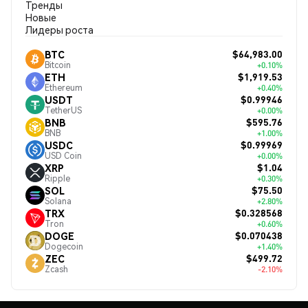
Тренды
Новые
Лидеры роста
$64,983.00
BTC
Bitcoin
+0.10%
$1,919.53
ETH
Ethereum
+0.40%
$0.99946
USDT
TetherUS
+0.00%
$595.76
BNB
BNB
+1.00%
$0.99969
USDC
USD Coin
+0.00%
$1.04
XRP
Ripple
+0.30%
$75.50
SOL
Solana
+2.80%
$0.328568
TRX
Tron
+0.60%
$0.070438
DOGE
Dogecoin
+1.40%
$499.72
ZEC
Zcash
-2.10%