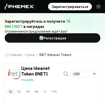
Зарегистрироваться
Зарегистрируйтесь и получите
15
000 USDT
в наградах
Ограниченное предложение ждёт вас!
Регистрация
Главная
Цена
INET (Ideanet Token)
Цена Ideanet
Token (INET)
USD
--
+0.00%
1D
7D
1M
3M
1Y
YTD