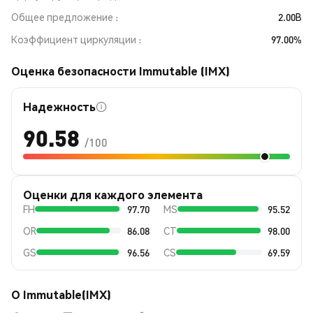
Общее предложение
2.00B
Коэффициент циркуляции
97.00%
Оценка безопасности Immutable (IMX)
Надежность
90.58
/100
Оценки для каждого элемента
FH
97.70
MS
95.52
OR
86.08
CT
98.00
GS
96.56
CS
69.59
О Immutable(IMX)