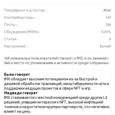
Популярность в постах :
#540
Контрибьюторы :
169
Посты :
334
Обсуждение IMX(%) :
0.01%
Статьи :
0
Настроение :
Бычий
169 уникальных пользователей говорят о IMX, и он занимает
540-е место по упоминаниям и активности среди собранных
постов. За последние 24 часа настроение в отношении IMX
во всех социальных сетях было Бычий. Всего было
Быки говорят
опубликовано 0 новостных статей о IMX. В Twitter 29.13%
IMX обладает высоким потенциалом из-за быстрой и
твитов имели бычий настрой по сравнению с 13.59% твитов с
дешёвой обработки транзакций, масштабируемости сети и
медвежьим настроем по IMX. 57.28% твитов были
поддержки ведущих проектов в сфере NFT и игр.
нейтральными по отношению к IMX. Эти данные основаны на
Медведи говорят
103 твитах.
IMX сталкивается с жесткой конкуренцией среди других L2
решений, упавшим интересом к NFT, высокой инфляцией
токенов и недостатком крупных партнерств, что негативно
влияет на цену.