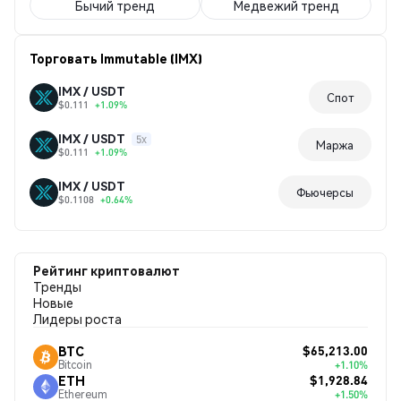
Бычий тренд
Медвежий тренд
Торговать Immutable (IMX)
IMX / USDT
Спот
$0.111
+1.09%
IMX / USDT
5x
Маржа
$0.111
+1.09%
IMX / USDT
Фьючерсы
$0.1108
+0.64%
Рейтинг криптовалют
Тренды
Новые
Лидеры роста
$65,213.00
BTC
Bitcoin
+1.10%
$1,928.84
ETH
Ethereum
+1.50%