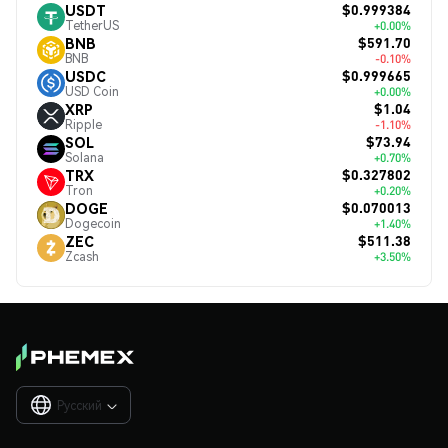
$0.999384
USDT
TetherUS
+0.00%
$591.70
BNB
BNB
-0.10%
$0.999665
USDC
USD Coin
+0.00%
$1.04
XRP
Ripple
-1.10%
$73.94
SOL
Solana
+0.70%
$0.327802
TRX
Tron
+0.20%
$0.070013
DOGE
Dogecoin
+1.40%
$511.38
ZEC
Zcash
+3.50%
Русский
