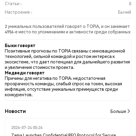
Статьи :
0
Настроение :
Бычий
2 уникальных пользователей говорят о TOPIA, и он занимает
4956-е место по упоминаниям и активности среди собранных
постов. За последние 24 часа настроение в отношении
TOPIA во всех социальных сетях было Бычий. Всего было
Быки говорят
опубликовано 0 новостных статей о TOPIA. В Twitter 50.00%
Позитивные прогнозы по TOPIA связаны с инновационной
твитов имели бычий настрой по сравнению с 0.00% твитов с
технологией, сильной командой и ростом интереса к
медвежьим настроем по TOPIA. 50.00% твитов были
экосистеме, что дает потенциал для дальнейшего развития
нейтральными по отношению к TOPIA. Эти данные основаны
и увеличения стоимости проекта.
на 2 твитах.
Медведи говорят
Причины для негатива по TOPIA: недостаточная
прозрачность команды, слабый спрос на токен, высокая
инфляция, отсутствие уникальных преимуществ среди
конкурентов.
Новости
Больше
2026-07-24 00:26
Zama Launches Confidential RFQ Protocol for Secure