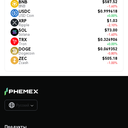
$587.52
BNB
BNB
-1.60%
$0.999618
USDC
USD Coin
+0.00%
$1.03
XRP
Ripple
-2.10%
$73.00
SOL
Solana
-1.40%
$0.326906
TRX
Tron
+0.00%
$0.069352
DOGE
Dogecoin
-0.80%
$505.18
ZEC
Zcash
-1.00%
Русский

Продукты