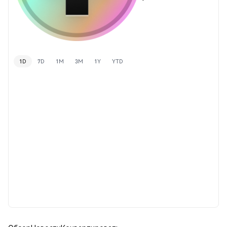
1D
7D
1M
3M
1Y
YTD