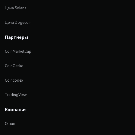
Цена Solana
Цена Dogecoin
Партнеры
CoinMarketCap
CoinGecko
Coincodex
TradingView
Компания
О нас