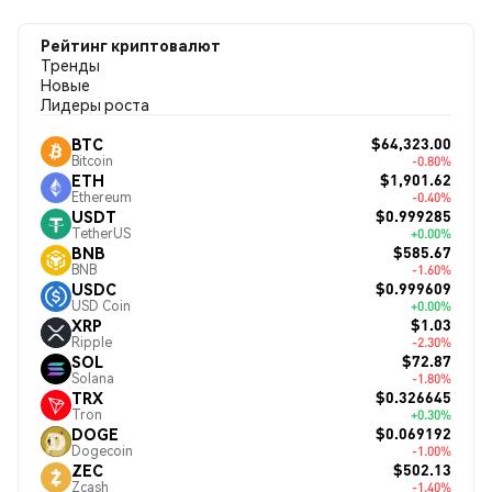
Рейтинг криптовалют
Тренды
Новые
Лидеры роста
$64,323.00
BTC
Bitcoin
-0.80%
$1,901.62
ETH
Ethereum
-0.40%
$0.999285
USDT
TetherUS
+0.00%
$585.67
BNB
BNB
-1.60%
$0.999609
USDC
USD Coin
+0.00%
$1.03
XRP
Ripple
-2.30%
$72.87
SOL
Solana
-1.80%
$0.326645
TRX
Tron
+0.30%
$0.069192
DOGE
Dogecoin
-1.00%
$502.13
ZEC
Zcash
-1.40%