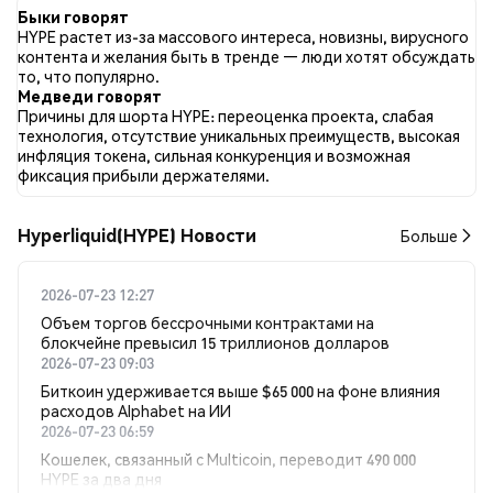
отношении HYPE во всех социальных сетях было Бычий.
Быки говорят
Всего было опубликовано 14 новостных статей о HYPE. В
HYPE растет из-за массового интереса, новизны, вирусного
Twitter 30.63% твитов имели бычий настрой по сравнению с
контента и желания быть в тренде — люди хотят обсуждать
6.59% твитов с медвежьим настроем по HYPE. 62.78% твитов
то, что популярно.
были нейтральными по отношению к HYPE. Эти данные
Медведи говорят
основаны на 7964 твитах.
Причины для шорта HYPE: переоценка проекта, слабая
технология, отсутствие уникальных преимуществ, высокая
инфляция токена, сильная конкуренция и возможная
фиксация прибыли держателями.
Hyperliquid(HYPE) Новости
Больше
2026-07-23 12:27
Объем торгов бессрочными контрактами на
блокчейне превысил 15 триллионов долларов
2026-07-23 09:03
Биткоин удерживается выше $65 000 на фоне влияния
расходов Alphabet на ИИ
2026-07-23 06:59
Кошелек, связанный с Multicoin, переводит 490 000
HYPE за два дня