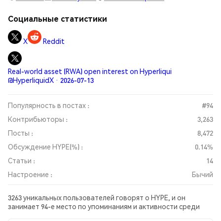
Социальные статистики
X
Reddit
Real-world asset (RWA) open interest on Hyperliqui
@HyperliquidX · 2026-07-13
Популярность в постах :
#94
Контрибьюторы :
3,263
Посты :
8,472
Обсуждение HYPE(%) :
0.14%
Статьи :
14
Настроение :
Бычий
3263 уникальных пользователей говорят о HYPE, и он
занимает 94-е место по упоминаниям и активности среди
собранных постов. За последние 24 часа настроение в