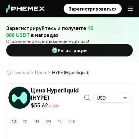
Зарегистрироваться
Зарегистрируйтесь и получите
15
000 USDT
в наградах
Ограниченное предложение ждёт вас!
Регистрация
Главная
Цена
HYPE (Hyperliquid)
Цена Hyperliquid
(HYPE)
USD
$55.62
-1.30%
1D
7D
1M
3M
1Y
YTD