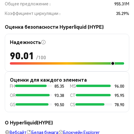
Общее предложение
955.31M
Коэффициент циркуляции
35.29%
Оценка безопасности Hyperliquid (HYPE)
Надежность
90.01
/100
Оценки для каждого элемента
FH
85.35
MS
96.00
OR
93.38
CT
95.95
GS
90.50
CS
78.90
О Hyperliquid(HYPE)
Вебсайт
Белая бумага
Блокчейн Explorer