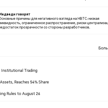
о HBTC. 63.16% твитов были нейтральными по отношени
Медведи говорят
Основные причины для негативного взгляда на HBTC: низкая
ликвидность, ограниченное распространение, риски централиза
недостаток прозрачности со стороны разработчиков.
Боль
Institutional Trading
 Assets, Reaches 54% Share
ing Rules to August 26