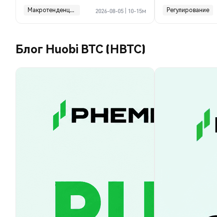
финансы ком
Макротенденции
Регулирование
2026-08-05
|
10-15м
Блог Huobi BTC (HBTC)