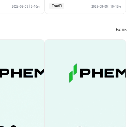
пании?
TradFi
2026-08-05
|
5-10м
2026-08-05
|
10-15м
Боль