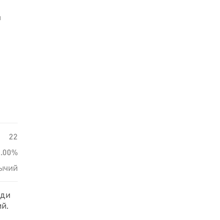
й
22
0.00%
ычий
еди
й.