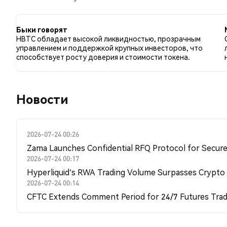
сравнению с 5.26% твитов с медвежьим настроем п
HBTC. Эти данные основаны на 76 твитах.
Быки говорят
HBTC обладает высокой ликвидностью, прозрачным
управлением и поддержкой крупных инвесторов, что
способствует росту доверия и стоимости токена.
Новости
2026-07-24 00:26
Zama Launches Confidential RFQ Protocol for Secure 
2026-07-24 00:17
Hyperliquid's RWA Trading Volume Surpasses Crypto
2026-07-24 00:14
CFTC Extends Comment Period for 24/7 Futures Trad