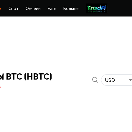
Спот
Ончейн
Earn
Больше
i BTC (HBTC)
USD
%