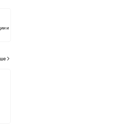
ю к
ции и
ше