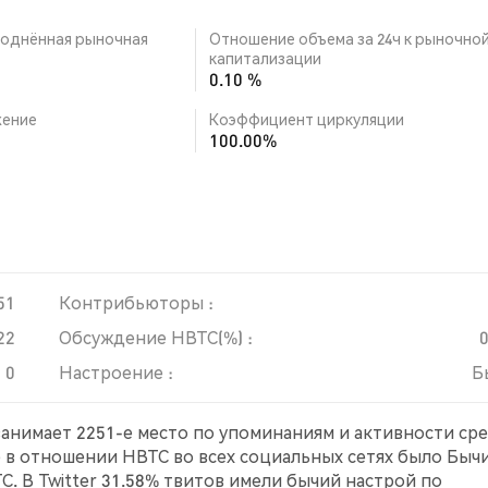
однённая рыночная
Отношение объема за 24ч к рыночно
капитализации
0.10 %
ение
Коэффициент циркуляции
100.00%
51
Контрибьюторы :
22
Обсуждение HBTC(%) :
0
Настроение :
Б
 занимает 2251-е место по упоминаниям и активности ср
е в отношении HBTC во всех социальных сетях было Бычи
. В Twitter 31.58% твитов имели бычий настрой по