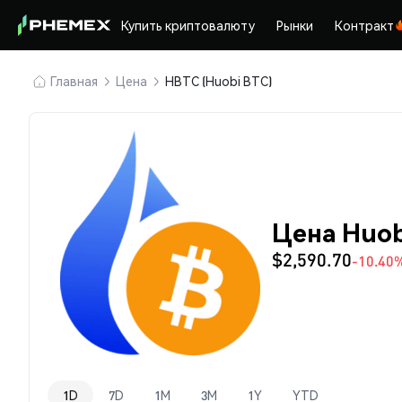
Купить криптовалюту
Рынки
Контракт
Главная
Цена
HBTC (Huobi BTC)
Цена Huob
$2,590.70
-10.40
1D
7D
1M
3M
1Y
YTD