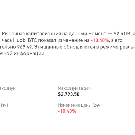
0. Рыночная капитализация на данный момент — $2.51M, 
4 часа Huobi BTC показал изменение на
-10.40%
, а его
ельно 969.49. Эти данные обновляются в режиме реаль
очной информации.
аксимум
Максимум за 24ч
$2,793.58
(1ч)
Изменение цены (24ч)
-10.40%