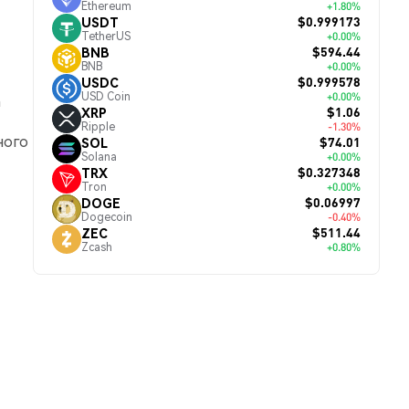
Ethereum
+1.80%
$0.999173
USDT
TetherUS
+0.00%
$594.44
BNB
BNB
+0.00%
$0.999578
USDC
USD Coin
+0.00%
а
$1.06
XRP
Ripple
-1.30%
ного
$74.01
SOL
Solana
+0.00%
$0.327348
TRX
Tron
+0.00%
$0.06997
DOGE
Dogecoin
-0.40%
$511.44
ZEC
Zcash
+0.80%