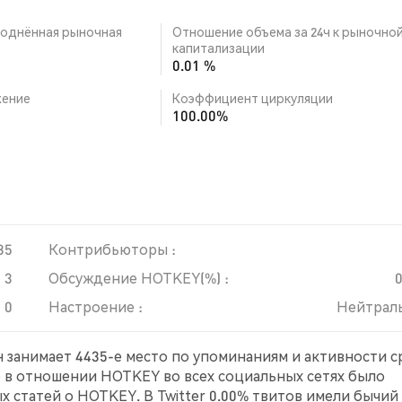
однённая рыночная
Отношение объема за 24ч к рыночно
капитализации
0.01 %
ение
Коэффициент циркуляции
100.00%
35
Контрибьюторы :
3
Обсуждение HOTKEY(%) :
0
Настроение :
Нейтрал
н занимает 4435-е место по упоминаниям и активности 
е в отношении HOTKEY во всех социальных сетях было
 статей о HOTKEY. В Twitter 0.00% твитов имели бычий