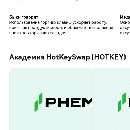
настрой по сравнению с 0.00% твитов с медвежьим
отношению к HOTKEY. Эти данные основаны на 3 тв
Быки говорят
Мед
Использование горячих клавиш ускоряет работу,
Осно
повышает продуктивность и облегчает выполнение
отсу
часто повторяющихся задач.
отсу
Академия HotKeySwap (HOTKEY)