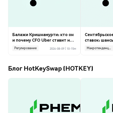
Балажи Кришнамурти: кто он
Сентябрьско
и почему CFO Uber ставит на
ставок: шанс
роботакси?
payrolls на 23
Регулирование
Макротенденции
2026-08-09
|
10-15м
Блог HotKeySwap (HOTKEY)