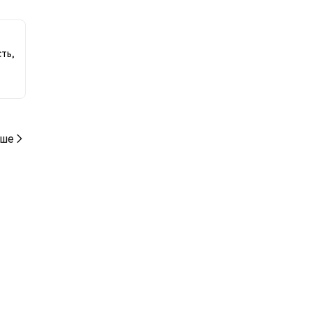
ми по
ть,
ше