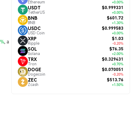
Ethereum
+0.00%
$0.999331
USDT
TetherUS
+0.00%
$601.72
BNB
BNB
+1.30%
$0.999583
USDC
USD Coin
+0.00%
$1.03
XRP
0%
, а
Ripple
-0.20%
$76.35
SOL
Solana
+2.00%
$0.329431
TRX
Tron
+0.70%
$0.070051
DOGE
Dogecoin
-0.20%
$513.76
ZEC
Zcash
+1.50%