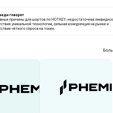
 настроем по HOTKEY. 100.00% твитов были нейтральны
итах.
веди говорят
вные причины для шортов по HOTKEY: недостаточная ликвиднос
тствие уникальной технологии, сильная конкуренция на рынке и
тствие чёткого спроса на токен.
Боль