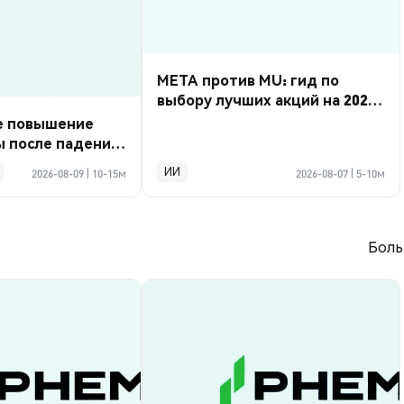
META против MU: гид по
выбору лучших акций на 2026
год
е повышение
ы после падения
 тыс.
ИИ
2026-08-09
|
10-15м
2026-08-07
|
5-10м
Боль