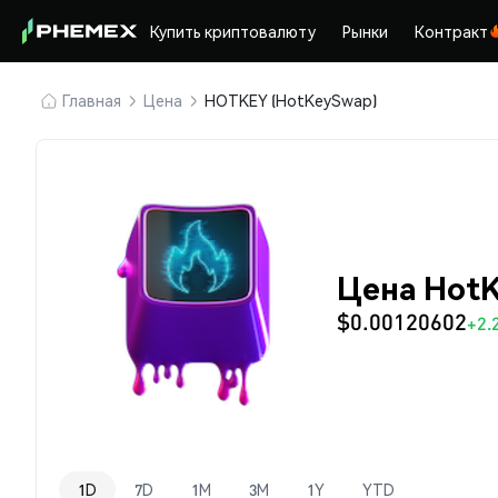
Купить криптовалюту
Рынки
Контракт
Главная
Цена
HOTKEY (HotKeySwap)
Цена Hot
$0.00120602
+2.
1D
7D
1M
3M
1Y
YTD