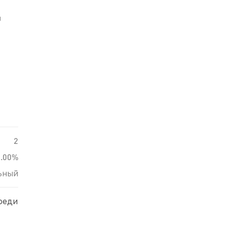
й
2
0.00%
ьный
среди