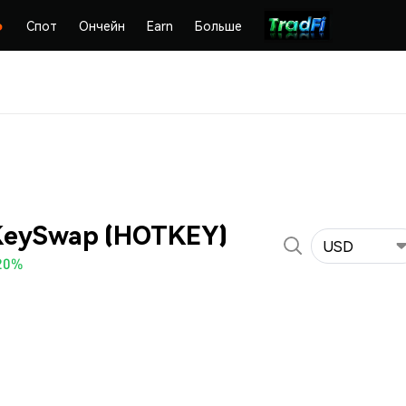
Спот
Ончейн
Earn
Больше
KeySwap (HOTKEY)
USD
20%