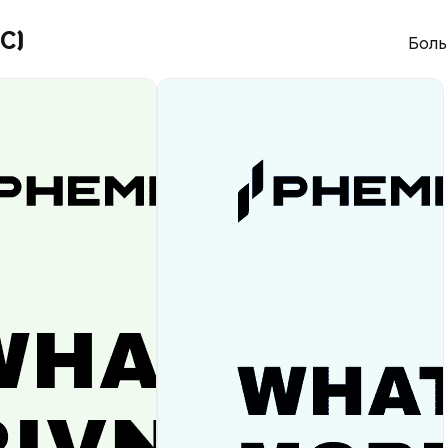
C)
Боль