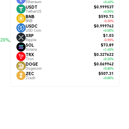
Ethereum
+0.60%
$0.999537
USDT
TetherUS
+0.00%
$590.73
BNB
BNB
-0.30%
$0.999762
USDC
USD Coin
+0.00%
$1.03
XRP
.20%
,
Ripple
-0.90%
$73.89
SOL
Solana
+1.40%
$0.327622
TRX
Tron
+0.20%
$0.069942
DOGE
Dogecoin
+0.80%
$507.31
ZEC
Zcash
+0.80%