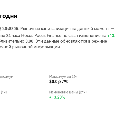
егодня
$0.0
8805. Рыночная капитализация на данный момент —
7
дние 24 часа Hocus Pocus Finance показал изменение на
+13
лизительно 0.00. Эти данные обновляются в режиме
точной рыночной информации.
аксимум
Максимум за 24ч
$0.0
8790
7
(1ч)
Изменение цены (24ч)
+13.20%