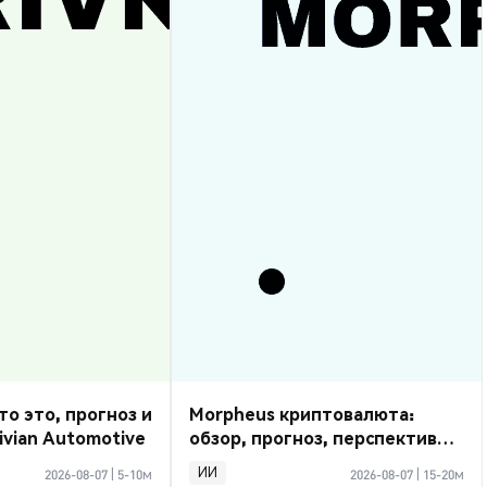
то это, прогноз и
Morpheus криптовалюта:
ivian Automotive
обзор, прогноз, перспективы
2026
ИИ
2026-08-07
|
5-10м
2026-08-07
|
15-20м