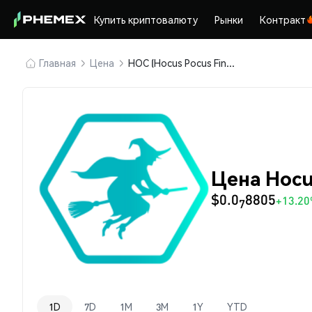
Купить криптовалюту
Рынки
Контракт
Главная
Цена
HOC (Hocus Pocus Finance)
Цена Hocu
$0.0
8805
+13.2
7
1D
7D
1M
3M
1Y
YTD