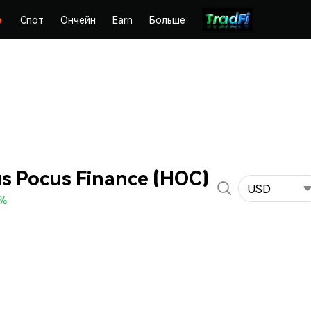
Спот
Ончейн
Earn
Больше
s Pocus Finance (HOC)
USD
0%