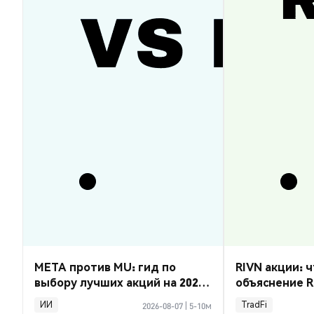
META против MU: гид по
RIVN акции: ч
выбору лучших акций на 2026
объяснение R
год
ИИ
TradFi
2026-08-07
|
5-10м