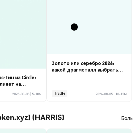
Золото или серебро 2026:
какой драгметалл выбрать
для торговли?
Гин из Circle:
влияет на
пании?
TradFi
2026-08-05
|
5-10м
2026-08-05
|
10-15м
oken.xyz) (HARRIS)
Боль