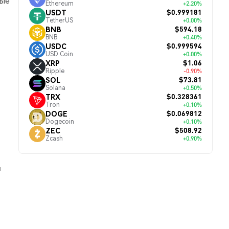
ные
Ethereum
+2.20%
$0.999181
USDT
TetherUS
+0.00%
$594.18
BNB
BNB
+0.40%
$0.999594
USDC
USD Coin
+0.00%
$1.06
XRP
Ripple
-0.90%
$73.81
SOL
Solana
+0.50%
$0.328361
TRX
Tron
+0.10%
$0.069812
DOGE
Dogecoin
+0.10%
$508.92
ZEC
Zcash
+0.90%
й