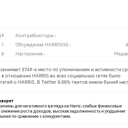
49
Контрибьюторы :
1
Обсуждение HARRIS(%) :
0
Настроение :
Медв
н занимает 5749-е место по упоминаниям и активности с
е в отношении HARRIS во всех социальных сетях было
атей о HARRIS. В Twitter 0.00% твитов имели бычий нас
оем по HARRIS. 0.00% твитов были нейтральными по
тах.
оворят
ичины для негативного взгляда на Harris: слабые финансовые
, снижение роста доходов, высокая задолженность и ухудшение
рынке по сравнению с конкурентами.