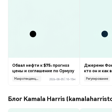
Обвал нефти к $75: прогноз
Джереми Фокс-
цены и соглашение по Ормузу
кто он и как 
финансы ком
Макротенденции
Регулирование
2026-08-05
|
10-15м
Блог Kamala Harris (kamalaharrist