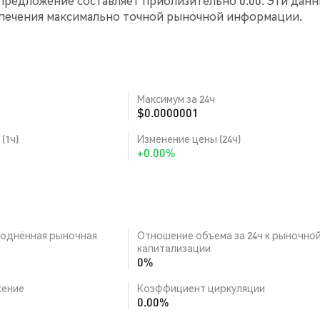
 предложение составляет приблизительно 0.00. Эти дан
спечения максимально точной рыночной информации.
Максимум за 24ч
$0.0000001
(1ч)
Изменение цены (24ч)
+0.00%
однённая рыночная
Отношение объема за 24ч к рыночно
капитализации
0%
ение
Коэффициент циркуляции
0.00%