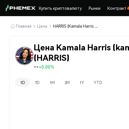
Купить криптовалюту
Рынки
Контракт
Главная
Цена
HARRIS (Kamala Harris (kamalaharristoken.xyz))
Цена Kamala Harris (kam
(HARRIS)
--
+0.00%
1D
7D
1M
3M
1Y
YTD