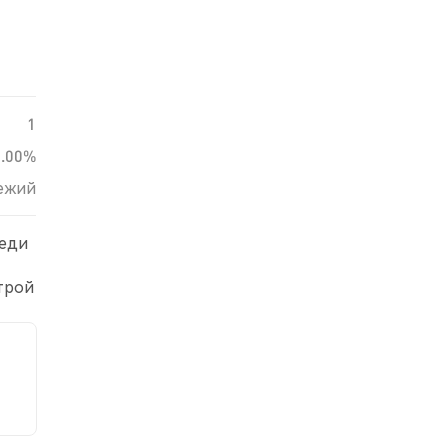
1
0.00%
ежий
реди
трой