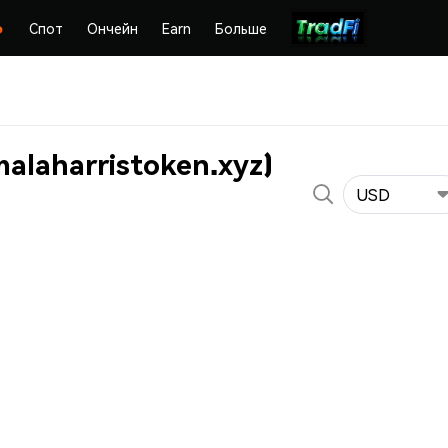
Спот
Ончейн
Earn
Больше
alaharristoken.xyz)
USD