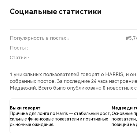
Социальные статистики
Популярность в постах :
#5,7
Посты :
Статьи :
1 уникальных пользователей говорят о HARRIS, и о
собранных постов. За последние 24 часа настроени
Медвежий. Всего было опубликовано 0 новостных ст
по сравнению с 100.00% твитов с медвежьим настр
отношению к HARRIS. Эти данные основаны на 1 тви
Быки говорят
Медведи г
Причина для лонга по Harris — стабильный рост,
Основные пр
сильные финансовые показатели и позитивные
показатели
рыночные ожидания.
позиций на 