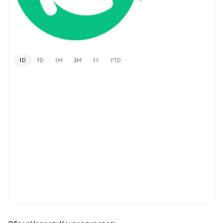
1D
7D
1M
3M
1Y
YTD