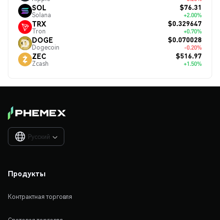
$76.31
SOL
Solana
+2.00%
$0.329647
TRX
Tron
+0.70%
$0.070028
DOGE
Dogecoin
-0.20%
$516.97
ZEC
Zcash
+1.50%
Русский

Продукты
Контрактная торговля