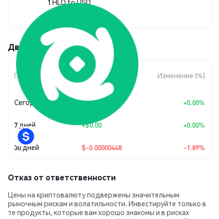
1 HLO to USD
$0.00023287
Движения цены Halo (HLO)
Изменение
Период
Изменение (%)
суммы
Сегодня
+
$0.00
+0.00%
7 дней
+
$0.00
+0.00%
30 дней
$-0.00000448
-1.89%
Отказ от ответственности
Цены на криптовалюту подвержены значительным
рыночным рискам и волатильности. Инвестируйте только в
те продукты, которые вам хорошо знакомы и в рисках