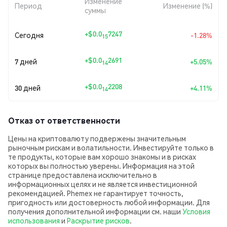
Изменение
Период
Изменение (%)
суммы
+
$0.0
7247
Сегодня
-1.28%
15
+
$0.0
2691
7 дней
+5.05%
14
+
$0.0
2208
30 дней
+4.11%
14
Отказ от ответственности
Цены на криптовалюту подвержены значительным
рыночным рискам и волатильности. Инвестируйте только в
те продукты, которые вам хорошо знакомы и в рисках
которых вы полностью уверены. Информация на этой
странице предоставлена исключительно в
информационных целях и не является инвестиционной
рекомендацией. Phemex не гарантирует точность,
пригодность или достоверность любой информации. Для
получения дополнительной информации см. наши
Условия
использования
и
Раскрытие рисков
.