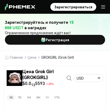
Зарегистрироваться
Зарегистрируйтесь и получите
15
000 USDT
в наградах
Ограниченное предложение ждёт вас!
Регистрация
Главная
Цена
GROKGIRL (Grok Girl)
Цена Grok Girl
(GROKGIRL)
USD
$0.0
5593
-1.28%
13
1D
7D
1M
3M
1Y
YTD