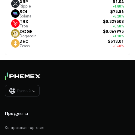
$1.04
XRP
Ripple
+1.80%
$75.86
SOL
Solana
+3.20%
$0.329508
TRX
Tron
+0.50%
$0.069995
DOGE
Dogecoin
+1.10%
$513.01
ZEC
Zcash
-0.60%
Русский

Продукты
Контрактная торговля