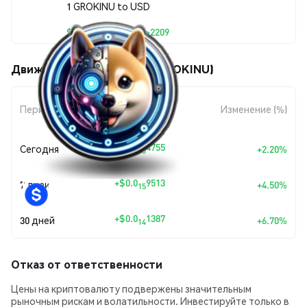
1 GROKINU to USD
$0.0<sub>13</sub>2209
Движения цены Grok Inu (GROKINU)
Изменение
Период
Изменение (%)
суммы
+
$0.0
4755
Сегодня
+2.20%
15
+
$0.0
9513
7 дней
+4.50%
15
+
$0.0
1387
30 дней
+6.70%
14
Отказ от ответственности
Цены на криптовалюту подвержены значительным
рыночным рискам и волатильности. Инвестируйте только в