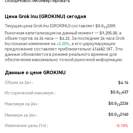
Обзор
Новости
Конвертировать
Цена Grok Inu (GROKINU) сегодня
Текущая цена Grok Inu (GROKINU) составляет $0.0
2209.
13
Рыночная капитализация на данный момент — $9,205.00, а
объем торгов за 24 часа — $4.22. За последние 24 часа Grok
Inu показал изменение на
+2.20%
, а его циркулирующее
предложение составляет приблизительно 416682.18T. Эти
данные обновляются в режиме реального времени для
обеспечения максимально точной рыночной информации.
Данные о цене GROKINU
Объем за 24ч
$4.16
$0.0
437
Исторический максимум
11
$0.0
2236
Максимум за 24ч
13
$0.0
2160
Минимум за 24ч
13
Изменение цены (1ч)
-0.10%