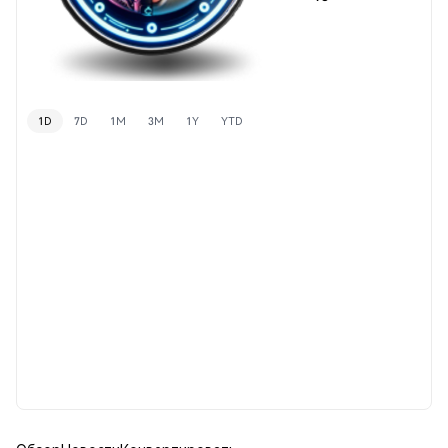
1D
7D
1M
3M
1Y
YTD