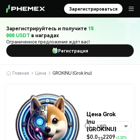
Зарегистрироваться
Зарегистрируйтесь и получите
15
000 USDT
в наградах
Ограниченное предложение ждёт вас!
Регистрация
Главная
Цена
GROKINU (Grok Inu)
Цена Grok
Inu
USD
(GROKINU)
$0.0
2209
+2.20%
13