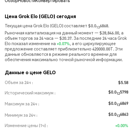
Обзор
Новости
Конвертировать
Цена Grok Elo (GELO) сегодня
Текущая цена Grok Elo (GELO) составляет $0.0
6868.
13
Рыночная капитализация на данный момент — $28,846.00, а
объем торгов за 24 часа — $20.37. За последние 24 часа Grok
Elo показал изменение на
+0.07%
, а его циркулирующее
предложение составляет приблизительно 420000.00T. Эти
данные обновляются в режиме реального времени для
обеспечения максимально точной рыночной информации.
Данные о цене GELO
Объем за 24ч
$5.58
$0.0
5798
Исторический максимум
12
$0.0
6869
Максимум за 24ч
13
$0.0
6863
Минимум за 24ч
13
Изменение цены (1ч)
+0.00%