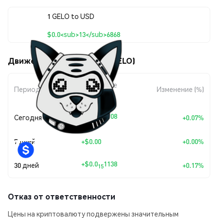
1 GELO to USD
$0.0<sub>13</sub>6868
Движения цены Grok Elo (GELO)
Изменение
Период
Изменение (%)
суммы
+
$0.0
5108
Сегодня
+0.07%
16
7 дней
+
$0.00
+0.00%
+
$0.0
1138
30 дней
+0.17%
15
Отказ от ответственности
Цены на криптовалюту подвержены значительным