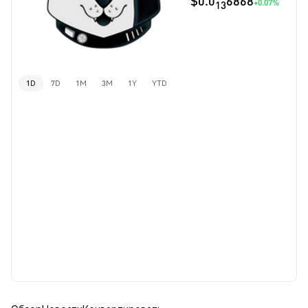
$0.0
6868
+0.07%
13
1D
7D
1M
3M
1Y
YTD