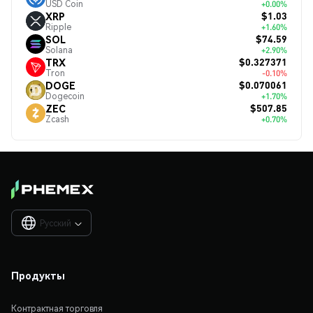
USD Coin
+0.00%
$1.03
XRP
Ripple
+1.60%
$74.59
SOL
Solana
+2.90%
$0.327371
TRX
Tron
-0.10%
$0.070061
DOGE
Dogecoin
+1.70%
$507.85
ZEC
Zcash
+0.70%
Русский

Продукты
Контрактная торговля