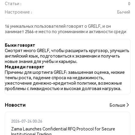
Статьи :
0
Настроение :
Бычий
16 уникальных пользователей говорят о GRELF, и он
занимает 2566-е место по упоминаниям и активности среди
собранных постов. За последние 24 часа настроение в
отношении GRELF во всех социальных сетях было Бычий.
Быки говорят
Всего было опубликовано 0 новостных статей о GRELF. В
Смотрят много GRELF, чтобы расширить кругозор, улучшить
Twitter 69.12% твитов имели бычий настрой по сравнению с
английский язык, подготовиться к экзаменам и получить
2.94% твитов с медвежьим настроем по GRELF. 27.94% твитов
новые знания для учёбы и карьеры.
были нейтральными по отношению к GRELF. Эти данные
Медведи говорят
основаны на 68 твитах.
Причины для шортинга GRELF: завышенная оценка, низкие
темпы роста, падение спроса на недвижимость,
ужесточение денежно-кредитной политики, возможные
проблемы с ликвидностью и высокая долговая нагрузка.
Новости
Больше
2026-07-24 00:26
Zama Launches Confidential RFQ Protocol for Secure
Institutional Trading