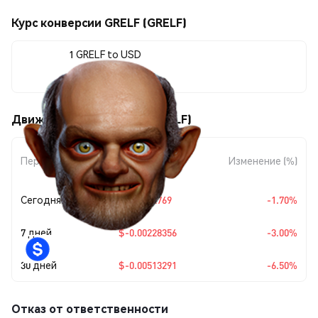
Курс конверсии GRELF (GRELF)
1 GRELF to USD
$0.073835
Движения цены GRELF (GRELF)
Изменение
Период
Изменение (%)
суммы
Сегодня
$-0.0012769
-1.70%
7 дней
$-0.00228356
-3.00%
30 дней
$-0.00513291
-6.50%
Отказ от ответственности