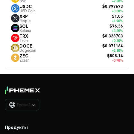
BNB
+2.30%
$0.999673
USDC
USD Coin
+0.00%
$1.05
XRP
Ripple
+1.90%
$76.36
SOL
Solana
+3.60%
$0.328703
TRX
Tron
+0.20%
$0.071164
DOGE
Dogecoin
+2.10%
$505.14
ZEC
Zcash
-0.70%
Русский

Продукты