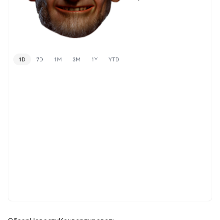
1D
7D
1M
3M
1Y
YTD